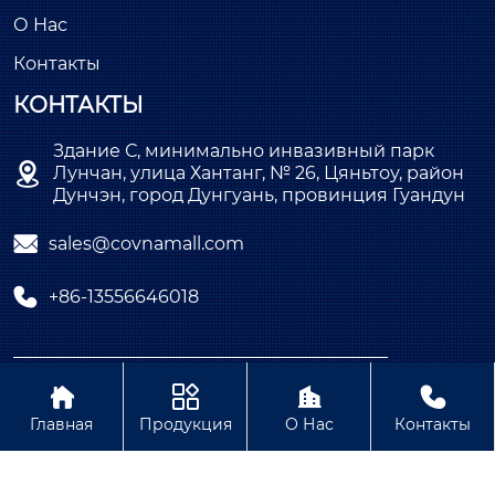
О Нас
Контакты
КОНТАКТЫ
Здание С, минимально инвазивный парк

Лунчан, улица Хантанг, № 26, Цяньтоу, район
Дунчэн, город Дунгуань, провинция Гуандун

sales@covnamall.com

+86-13556646018
Copyright © ООО COVNA Промышленная




автоматизация
Главная
Продукция
О Нас
Контакты
Политика конфиденциальности Содержание