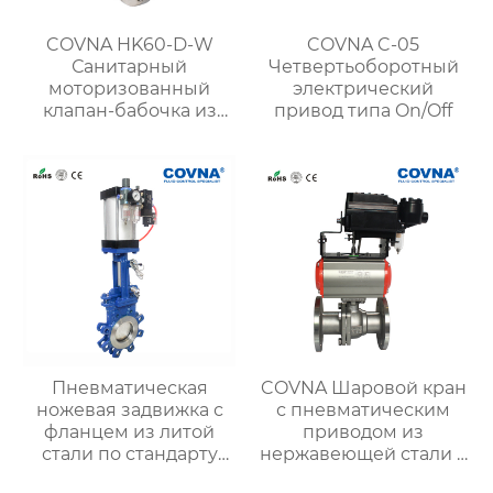
COVNA HK60-D-W
COVNA C-05
Санитарный
Четвертьоборотный
моторизованный
электрический
клапан-бабочка из
привод типа On/Off
нержавеющей стали
Пневматическая
COVNA Шаровой кран
ножевая задвижка с
с пневматическим
фланцем из литой
приводом из
стали по стандарту
нержавеющей стали с
DIN JIS 10K ANSI Гост
блоком F.R.L