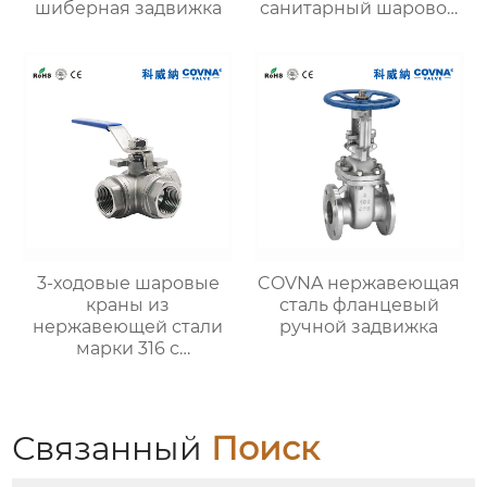
шиберная задвижка
санитарный шаровой
кран с тройным
зажимом
3-ходовые шаровые
COVNA нержавеющая
краны из
сталь фланцевый
нержавеющей стали
ручной задвижка
марки 316 с
запирающей ручкой
Связанный
Поиск