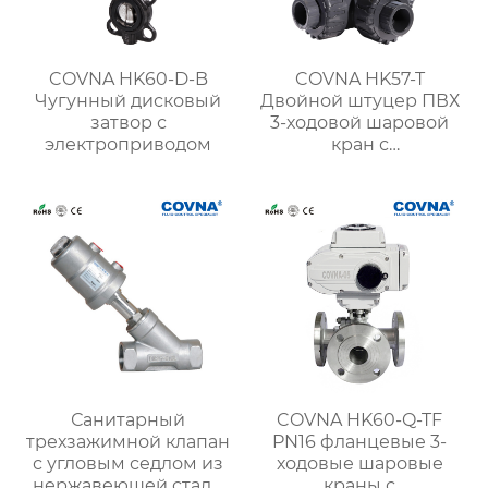
COVNA HK60-D-B
COVNA HK57-T
Чугунный дисковый
Двойной штуцер ПВХ
затвор с
3-ходовой шаровой
электроприводом
кран с
пневматическим
приводом
Санитарный
COVNA HK60-Q-TF
трехзажимной клапан
PN16 фланцевые 3-
с угловым седлом из
ходовые шаровые
нержавеющей стали
краны с