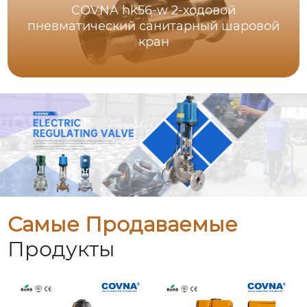
COVNA hk56-w 2-ходовой
пневматический санитарный шаровой
кран
Самые Продаваемые
Продукты