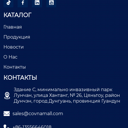




КАТАЛОГ
Главная
Продукция
Новости
О Нас
Контакты
КОНТАКТЫ
Здание С, минимально инвазивный парк

Лунчан, улица Хантанг, № 26, Цяньтоу, район
Дунчэн, город Дунгуань, провинция Гуандун

sales@covnamall.com

+86-13556646018