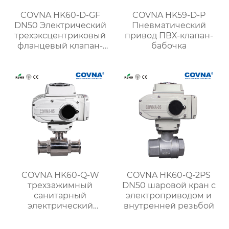
COVNA HK60-D-GF
COVNA HK59-D-P
DN50 Электрический
Пневматический
трехэксцентриковый
привод ПВХ-клапан-
фланцевый клапан-
бабочка
бабочка с
металлическим
уплотнением
COVNA HK60-Q-W
COVNA HK60-Q-2PS
трехзажимный
DN50 шаровой кран с
санитарный
электроприводом и
электрический
внутренней резьбой
шаровой кран для
пищевых продуктов