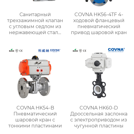
Санитарный
COVNA HK56-4TF 4-
трехзажимной клапан
ходовой фланцевый
с угловым седлом из
пневматический
нержавеющей стали
привод шаровой кран
пищевого класса
COVNA HK54-B
COVNA HK60-D
Пневматический
Дроссельная заслонка
шаровой кран с
с электроприводом из
тонкими пластинами
чугунной пластины