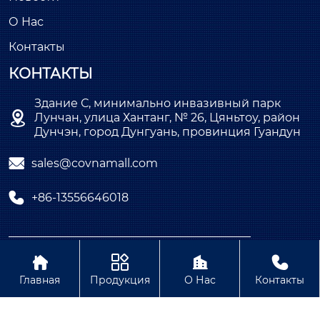
О Нас
Контакты
КОНТАКТЫ
Здание С, минимально инвазивный парк

Лунчан, улица Хантанг, № 26, Цяньтоу, район
Дунчэн, город Дунгуань, провинция Гуандун

sales@covnamall.com

+86-13556646018
Copyright © ООО COVNA Промышленная




автоматизация
Главная
Продукция
О Нас
Контакты
Политика конфиденциальности Содержание