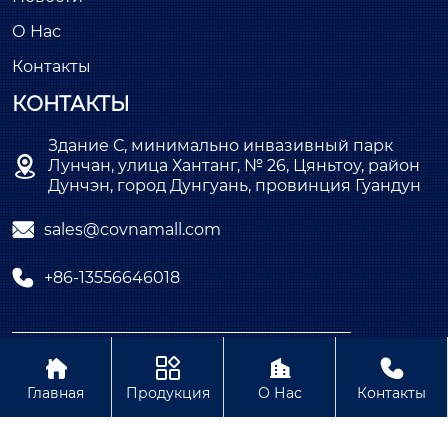
О Нас
Контакты
КОНТАКТЫ
Здание С, минимально инвазивный парк

Лунчан, улица Хантанг, № 26, Цяньтоу, район
Дунчэн, город Дунгуань, провинция Гуандун

sales@covnamall.com

+86-13556646018
Copyright © ООО COVNA Промышленная




автоматизация
Главная
Продукция
О Нас
Контакты
Политика конфиденциальности Содержание