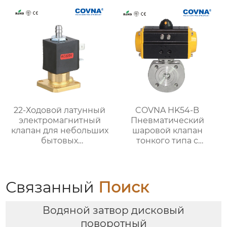
кран
22-Ходовой латунный
COVNA HK54-B
электромагнитный
Пневматический
клапан для небольших
шаровой клапан
бытовых
тонкого типа с
электроприборов
пластинчатым
соединением
Связанный
Поиск
Водяной затвор дисковый
поворотный