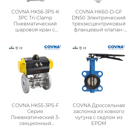
COVNA HK56-3PS-K
COVNA HK60-D-GF
3PC Tri-Clamp
DN50 Электрический
Пневматический
трехэксцентриковый
шаровой кран с
фланцевый клапан-
приводом
бабочка с
металлическим
уплотнением
COVNA HK55-3PS-F
COVNA Дроссельная
Серия
заслонка из ковкого
Пневматический 3-
чугуна с седлом из
секционный
EPDM
фланцевый шаровой