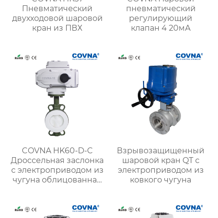
Пневматический
пневматический
двухходовой шаровой
регулирующий
кран из ПВХ
клапан 4 20мА
COVNA HK60-D-C
Взрывозащищенный
Дроссельная заслонка
шаровой кран QT с
с электроприводом из
электроприводом из
чугуна облицованная
ковкого чугуна
фтором