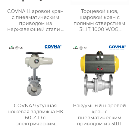
COVNA Шаровой кран
Торцевой шов,
с пневматическим
шаровой кран с
приводом из
полным отверстием
нержавеющей стали с
3ШТ, 1000 WOG,
блоком F.R.L
Нержавеющая сталь
316
COVNA Чугунная
Вакуумный шаровой
ножевая задвижка HK
кран с
60-Z-D с
пневматическим
электрическим
приводом из 3ШТ
приводом