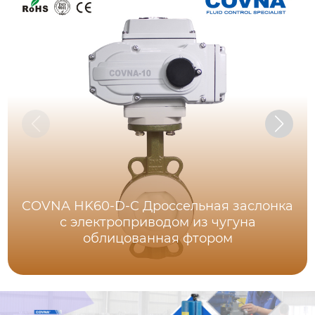
COVNA HK60-D-C Дроссельная заслонка
с электроприводом из чугуна
облицованная фтором