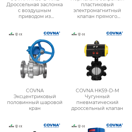
Дроссельная заслонка
пластиковый
с воздушным
электромагнитный
приводом из
клапан прямого
пластинчатого
действия HKWS 22-
алюминиевого сплава
ходовой
COVNA
COVNA HK59-D-M
Эксцентриковый
Чугунный
половинный шаровой
пневматический
кран
дроссельный клапан