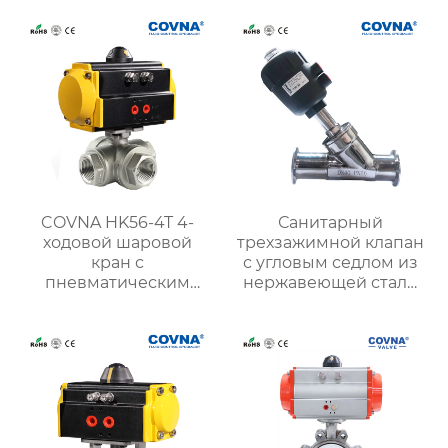
электромагнитный
приводом
клапан
COVNA HK56-4T 4-
Санитарный
ходовой шаровой
трехзажимной клапан
кран с
с угловым седлом из
пневматическим
нержавеющей стали
приводом и резьбой
пищевого класса