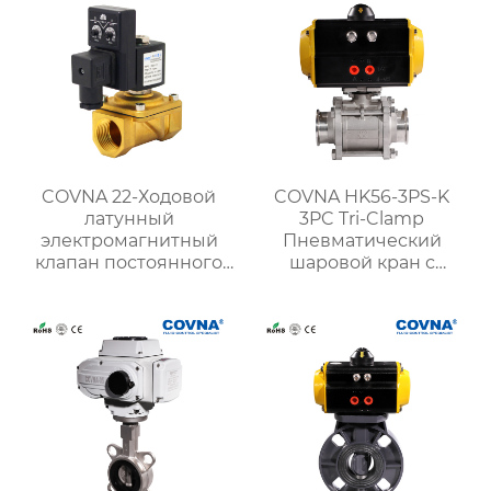
COVNA 22-Ходовой
COVNA HK56-3PS-K
латунный
3PC Tri-Clamp
электромагнитный
Пневматический
клапан постоянного
шаровой кран с
тока напряжением 24
приводом
В с таймером