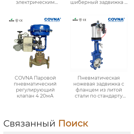
электрическим
шиберный задвижка с
приводом
электроприводом
COVNA Паровой
Пневматическая
пневматический
ножевая задвижка с
регулирующий
фланцем из литой
клапан 4 20мА
стали по стандарту
DIN JIS 10K ANSI Гост
Связанный
Поиск