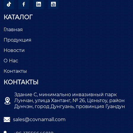




КАТАЛОГ
Главная
Продукция
Новости
О Нас
Контакты
КОНТАКТЫ
Здание С, минимально инвазивный парк

Лунчан, улица Хантанг, № 26, Цяньтоу, район
Дунчэн, город Дунгуань, провинция Гуандун

sales@covnamall.com