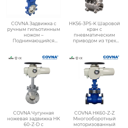
COVNA Задвижка с
HK56-3PS-K Шаровой
ручным гильотинным
кран с
ножом –
пневматическим
Поднимающийся
приводом из трех
шток
зажимов 3ШТ
COVNA Чугунная
COVNA HK60-Z-Z
ножевая задвижка HK
Многооборотный
60-Z-D с
моторизованный