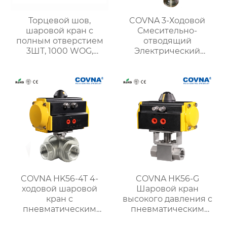
Торцевой шов,
COVNA 3-Ходовой
шаровой кран с
Смесительно-
полным отверстием
отводящий
3ШТ, 1000 WOG,
Электрический
Нержавеющая сталь
Шаровой
316
регулирующий
клапан
COVNA HK56-4T 4-
COVNA HK56-G
ходовой шаровой
Шаровой кран
кран с
высокого давления с
пневматическим
пневматическим
приводом и резьбой
приводом из