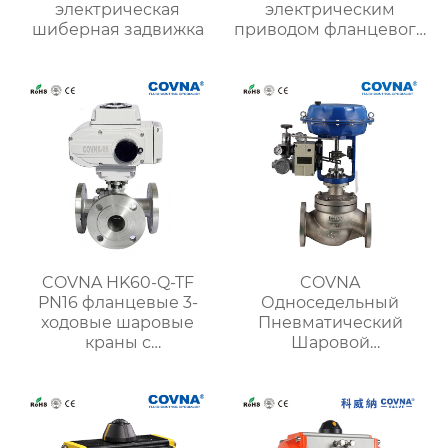
электрическая
электрическим
шиберная задвижка
приводом фланцевого
типа
COVNA HK60-Q-TF
COVNA
PN16 фланцевые 3-
Односедельный
ходовые шаровые
Пневматический
краны с
Шаровой
электроприводом из
регулирующий
нержавеющей стали
клапан
SS316