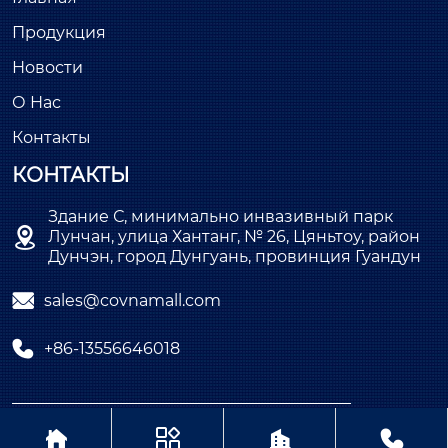
Продукция
Новости
О Нас
Контакты
КОНТАКТЫ
Здание С, минимально инвазивный парк

Лунчан, улица Хантанг, № 26, Цяньтоу, район
Дунчэн, город Дунгуань, провинция Гуандун

sales@covnamall.com

+86-13556646018
Copyright © ООО COVNA Промышленная



