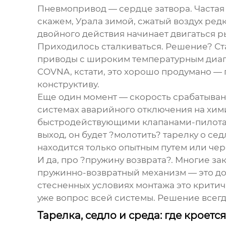
Пневмопривод — сердце затвора. Частая 
скажем, Урала зимой, сжатый воздух ред
двойного действия начинает двигаться р
Приходилось сталкиваться. Решение? Ст
приводы с широким температурным диап
COVNA, кстати, это хорошо продумано — 
конструктиву.
Еще один момент — скорость срабатывани
системах аварийного отключения на хими
быстродействующими клапанами-пилотам
выход, он будет ?молотить? тарелку о сед
находится только опытным путем или чер
И да, про ?пружину возврата?. Многие за
пружинно-возвратный механизм — это доп
стесненных условиях монтажа это критич
уже вопрос всей системы. Решение всегд
Тарелка, седло и среда: где кроет