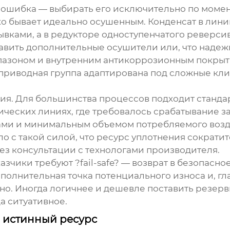
ошибка — выбирать его исключительно по моменту
ко бывает идеально осушенным. Конденсат в лини
ывками, а в редукторе одноступенчатого реверси
авить дополнительные осушители или, что надеж
азоном и внутренним антикоррозионным покрытие
приводная группа адаптирована под сложные кли
я. Для большинства процессов подходит стандар
ческих линиях, где требовалось срабатывание за 
и и минимальным объемом потребляемого возду
ло с такой силой, что ресурс уплотнения сократит
ез консультации с технологами производителя.
казчики требуют ?fail-safe? — возврат в безопасн
олнительная точка потенциального износа и, гла
но. Иногда логичнее и дешевле поставить резерв
а ситуативное.
ся истинный ресурс