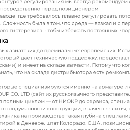
 контуров регулирования мы всегда рекомендуем 
епосредственно перед позиционером.
воде, где требовалось плавно регулировать пот
 Сложность была в том, что среда — вязкая и с 
го гистерезиса, чтобы избежать постоянных ?по
ика
ых азиатских до премиальных европейских. Исти
 который дает техническую поддержку, предостав
ами) и имеет на складе запчасти. Потому что ког
нать, что на складе дистрибьютора есть ремкомпле
которые специализируются именно на арматуре и а
UP CO, LTD (сайт их русскоязычного представит
ся полным циклом — от НИОКР до сервиса, специа
: в продуманности конструкции, в качестве литья
ханика на производстве такая глубина специали
тирой в Денвере, штат Колорадо, США, позициони