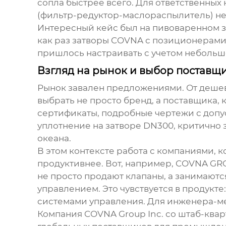
сопла быстрее всего. Для ответственных
(фильтр-редуктор-маслораспылитель) н
Интересный кейс был на пивоваренном за
как раз затворы COVNA с позиционерами.
пришлось настраивать с учетом небольшо
Взгляд на рынок и выбор поставщ
Рынок завален предложениями. От дешев
выбрать не просто бренд, а поставщика,
сертификаты, подробные чертежи с допуск
уплотнение на затворе DN300, критично з
океана.
В этом контексте работа с компаниями, 
продуктивнее. Вот, например, COVNA GRO
не просто продают клапаны, а занимают
управлением. Это чувствуется в продукте
системами управления. Для инженера-ме
Компания COVNA Group Inc. со штаб-квар