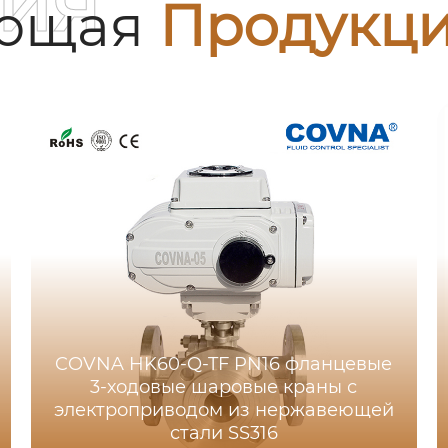
ия
ующая
Продукц
COVNA HK60-Q-TF PN16 фланцевые
3-ходовые шаровые краны с
электроприводом из нержавеющей
стали SS316