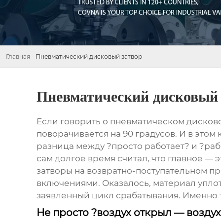
Главная
-
Пневматический дисковый затвор
Пневматический дисковый 
Если говорить о
пневматическом дисков
поворачивается на 90 градусов. И в этом
разница между ?просто работает? и ?работ
сам долгое время считал, что главное — 
затворы на возвратно-поступательном п
включениями. Оказалось, материал упло
заявленный цикл срабатывания. Именно т
Не просто ?воздух открыл — возду