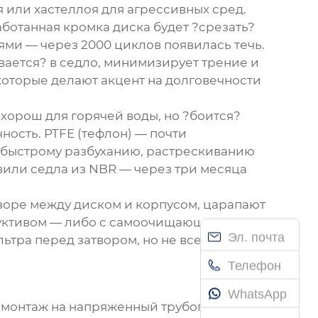
я или хастеллоя для агрессивных сред.
аботанная кромка диска будет ?срезать?
сями — через 2000 циклов появилась течь.
вается? в седло, минимизирует трение и
которые делают акцент на долговечности
 хорош для горячей воды, но ?боится?
ность. PTFE (тефлон) — почти
к быстрому разбуханию, растрескиванию
вили седла из NBR — через три месяца
азоре между диском и корпусом, царапают
уктивом — либо с самоочищающимся
Эл. почта
ьтра перед затвором, но не всегда это
Телефон
WhatsApp
— монтаж на напряженный трубопровод.