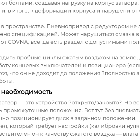
ают болтами, создавая нагрузку на корпус затвора
а и, в итоге, к деформации корпуса и нарушению 
 пространстве. Пневмопривод с редуктором не л
трено спецификацией. Может нарушиться смазка в
, от COVNA, всегда есть раздел с допустимыми по
водить пробные циклы сжатым воздухом на земле,
оту концевых выключателей и позиционера (если 
ся, что он не доходит до положения ?полностью за
боты.
а необходимость
затвор
— это устройство ?открыто/закрыто?. Но в
ть промежуточные положения. Вот тут без пневма
точно позиционирует диск в заданном положении.
л, который требует настройки (калибровки нуля 
ствителен он к качеству сжатого воздуха — влага 