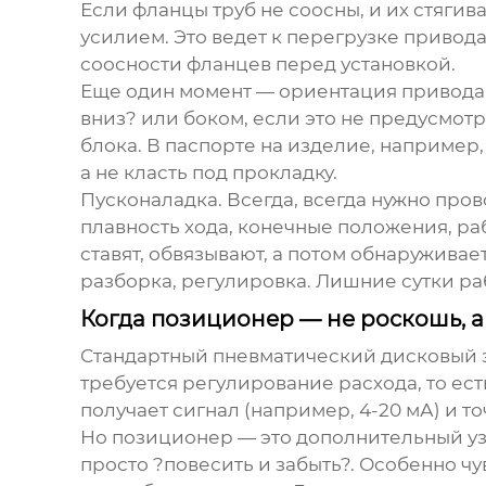
Если фланцы труб не соосны, и их стягив
усилием. Это ведет к перегрузке привод
соосности фланцев перед установкой.
Еще один момент — ориентация привода в
вниз? или боком, если это не предусмо
блока. В паспорте на изделие, например
а не класть под прокладку.
Пусконаладка. Всегда, всегда нужно про
плавность хода, конечные положения, раб
ставят, обвязывают, а потом обнаруживает
разборка, регулировка. Лишние сутки ра
Когда позиционер — не роскошь, 
Стандартный
пневматический дисковый 
требуется регулирование расхода, то ес
получает сигнал (например, 4-20 мА) и 
Но позиционер — это дополнительный узе
просто ?повесить и забыть?. Особенно чув