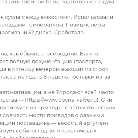
ставить тройной блок подготовки воздуха
ок сусла между емкостями. Использовали
перепадами температуры. Позиционеры
драгиваний? диска. Сработало.
на, как обычно, посередине. Важно
ляет полную документацию (паспорта,
да в пятницу вечером выходит из строя
кт, а не ждать 8 недель поставки из-за
втоматизации, а не ?продают все?, часто
ельства —
https://www.covna-valve.ru
). Они
лизируясь на арматуре с автоматическим
, в совместимости приводов с разными
зации поставщика — весомый аргумент.
рует себя как одного из ключевых