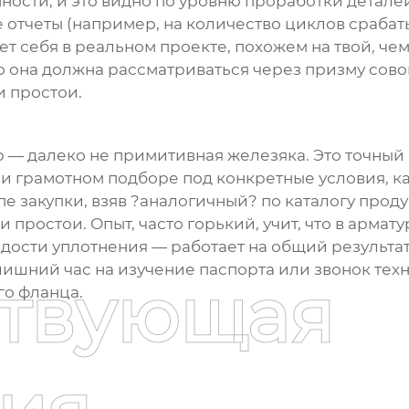
ости, и это видно по уровню проработки деталей
тчеты (например, на количество циклов срабатыва
ет себя в реальном проекте, похожем на твой, че
но она должна рассматриваться через призму сово
и простои.
р
— далеко не примитивная железяка. Это точный
при грамотном подборе под конкретные условия, 
е закупки, взяв ?аналогичный? по каталогу проду
 простои. Опыт, часто горький, учит, что в арма
рдости уплотнения — работает на общий результа
лишний час на изучение паспорта или звонок техн
ствующая
о фланца.