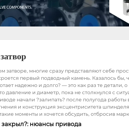
затвор
ом затворе
, многие сразу представляют себе прос
 кроется первый подводный камень. Казалось бы, 
ает надежно и долго? — это как раз те детали, о 
это давление и диаметр, пока не столкнулся с сит
риводе начали ?залипать? после полугода работы
тнения и конструкция эксцентриситета шпинделя
акие моменты и хочется обсудить, отбросив марк
х закрыл?: нюансы привода