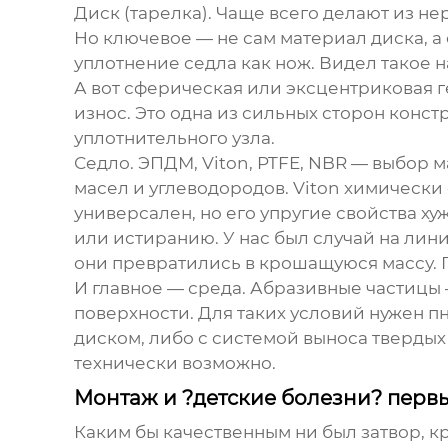
Диск (тарелка). Чаще всего делают из не
Но ключевое — не сам материал диска, а
уплотнение седла как нож. Видел такое н
А вот сферическая или эксцентриковая г
износ. Это одна из сильных сторон конс
уплотнительного узла.
Седло. ЭПДМ, Viton, PTFE, NBR — выбор 
масел и углеводородов. Viton химически 
универсален, но его упругие свойства х
или истиранию. У нас был случай на лин
они превратились в крошащуюся массу. 
И главное — среда. Абразивные частицы 
поверхности. Для таких условий нужен
п
диском, либо с системой выноса твердых 
технически возможно.
Монтаж и ?детские болезни? перв
Каким бы качественным ни был затвор, к