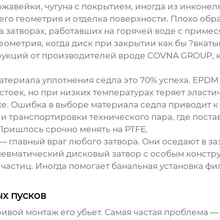
ржавейки, чугуна с покрытием, иногда из инконел
 его геометрия и отделка поверхности. Плохо обр
а затворах, работавших на горячей воде с приме
еометрия, когда диск при закрытии как бы ?вкаты
трукций от производителей вроде COVNA GROUP, 
материала уплотнения седла это 70% успеха. EPDM
стоек, но при низких температурах теряет эластич
уже. Ошибка в выборе материала седла приводит 
ии транспортировки технического пара, где поста
Пришлось срочно менять на PTFE.
— главный враг любого затвора. Они оседают в з
невматический дисковый затвор
с особым констр
частиц. Иногда помогает банальная установка фил
ых пусков
ривой монтаж его убьет. Самая частая проблема 