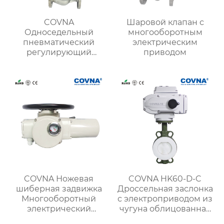
COVNA
Шаровой клапан с
Односедельный
многооборотным
пневматический
электрическим
регулирующий
приводом
клапан
COVNA Ножевая
COVNA HK60-D-C
шиберная задвижка
Дроссельная заслонка
Многооборотный
с электроприводом из
электрический
чугуна облицованная
привод
фтором