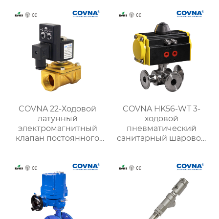
COVNA 22-Ходовой
COVNA HK56-WT 3-
латунный
ходовой
электромагнитный
пневматический
клапан постоянного
санитарный шаровой
тока напряжением 24
кран с тройным
В с таймером
зажимом