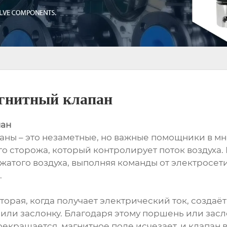
агнитный клапан
пан
ны – это незаметные, но важные помощники в мн
го сторожа, который контролирует поток воздуха.
жатого воздуха, выполняя команды от электросе
.
орая, когда получает электрический ток, создаёт
 или заслонку. Благодаря этому поршень или зас
прекращается, магнитное поле исчезает, и клапан