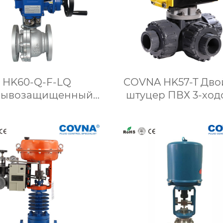
HK60-Q-F-LQ
COVNA HK57-T Дв
рывозащищенный
штуцер ПВХ 3-ход
ходовой фланцевый
шаровой кран 
шаровой
пневматическ
ектроприводной
приводом
клапан