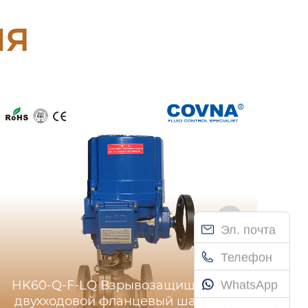
ия
Эл. почта
Телефон
WhatsApp
HK60-Q-F-LQ Взрывозащищенный
двухходовой фланцевый шаровой