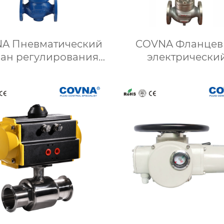
A Пневматический
COVNA Фланце
пан регулирования
электрически
окой температуры
регулирующий кла
нержавеющей ст