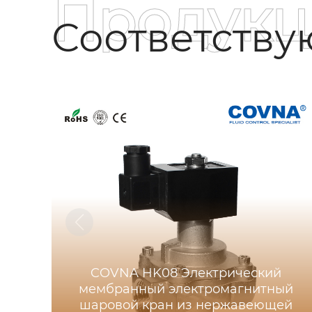
Продукц
Соответств
COVNA HK08 Электрический
мембранный электромагнитный
шаровой кран из нержавеющей