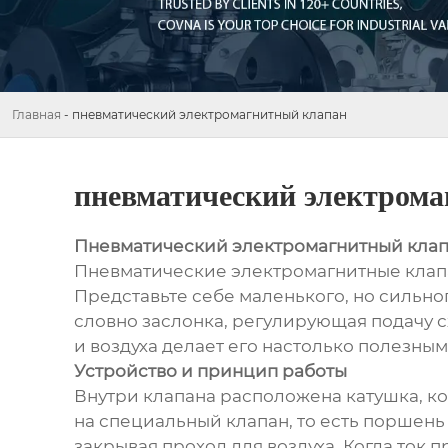
Главная
-
пневматический электромагнитный клапан
пневматический электром
Пневматический электромагнитный кла
Пневматические электромагнитные клапа
Представьте себе маленького, но сильно
словно заслонка, регулирующая подачу с
и воздуха делает его настолько полезным
Устройство и принцип работы
Внутри клапана расположена катушка, кот
на специальный клапан, то есть поршень
закрывая проход для воздуха. Когда ток 