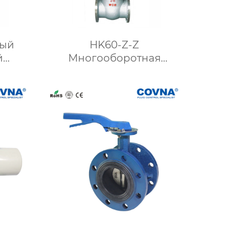
вый
HK60-Z-Z
й
Многооборотная
пан из
шиберная задвижка с
али
электроприводом и
приводом от двигателя