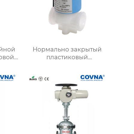
ойной
Нормально закрытый
овой
пластиковый
с
электромагнитный
им
клапан прямого действия
HKWS 22-ходовой