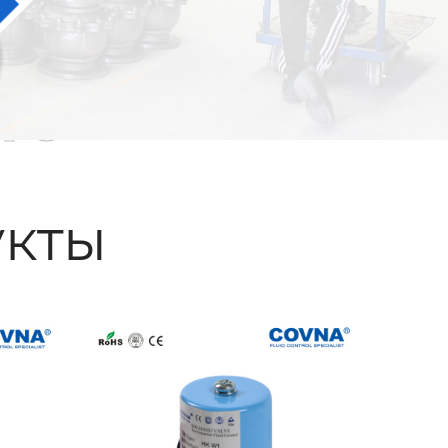
ые
кты