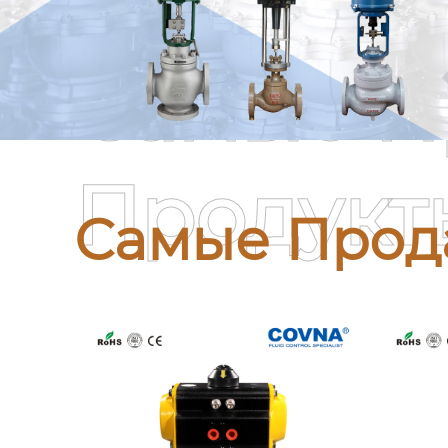
Самые П
Продукт
Самые Прод