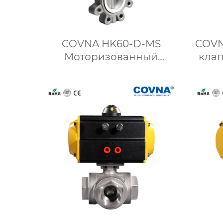
COVNA HK60-D-MS
COVN
Моторизованный
кла
дроссельный клапан из
выс
нержавеющей стали с
проушинами