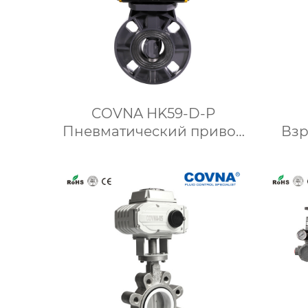
COVNA HK59-D-P
Пневматический привод
Вз
ПВХ-клапан-бабочка
двух
эл