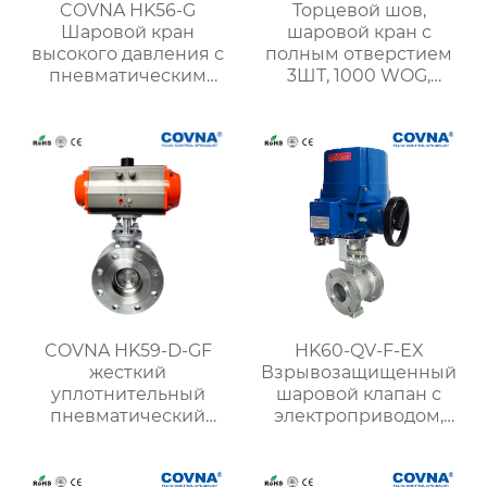
COVNA HK56-G
Торцевой шов,
Шаровой кран
шаровой кран с
высокого давления с
полным отверстием
пневматическим
3ШТ, 1000 WOG,
приводом из
Нержавеющая сталь
нержавеющей стали
316
COVNA HK59-D-GF
HK60-QV-F-EX
жесткий
Взрывозащищенный
уплотнительный
шаровой клапан с
пневматический
электроприводом,
фланцевый
фланцевый, V-
трехэксцентриковый
образный
клапан-бабочка