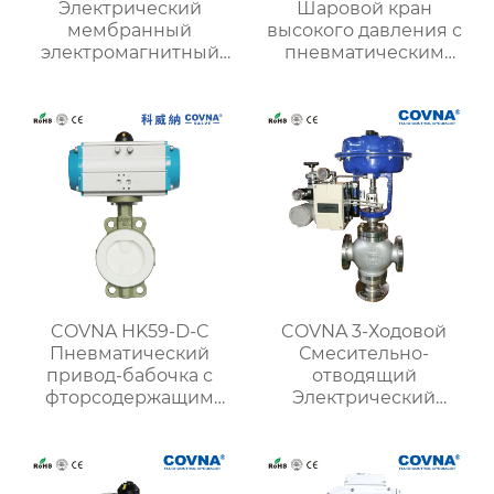
Электрический
Шаровой кран
мембранный
высокого давления с
электромагнитный
пневматическим
шаровой кран из
приводом из
нержавеющей стали
нержавеющей стали
COVNA HK59-D-C
COVNA 3-Ходовой
Пневматический
Смесительно-
привод-бабочка с
отводящий
фторсодержащим
Электрический
покрытием
Шаровой
регулирующий
клапан