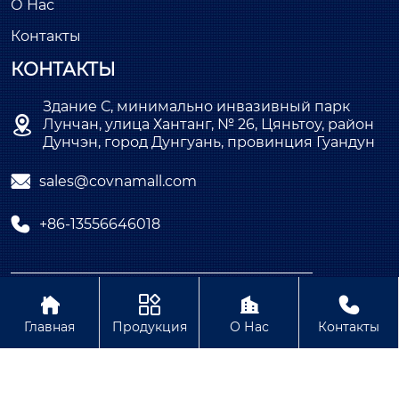
О Нас
Контакты
КОНТАКТЫ
Здание С, минимально инвазивный парк

Лунчан, улица Хантанг, № 26, Цяньтоу, район
Дунчэн, город Дунгуань, провинция Гуандун

sales@covnamall.com

+86-13556646018
Copyright © ООО COVNA Промышленная




автоматизация
Главная
Продукция
О Нас
Контакты
Политика конфиденциальности Содержание