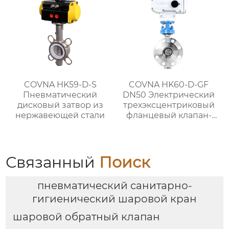
COVNA HK59-D-S
COVNA HK60-D-GF
Пневматический
DN50 Электрический
дисковый затвор из
трехэксцентриковый
нержавеющей стали
фланцевый клапан-
бабочка с
металлическим
уплотнением
Связанный
Поиск
пневматический санитарно-
гигиенический шаровой кран
шаровой обратный клапан