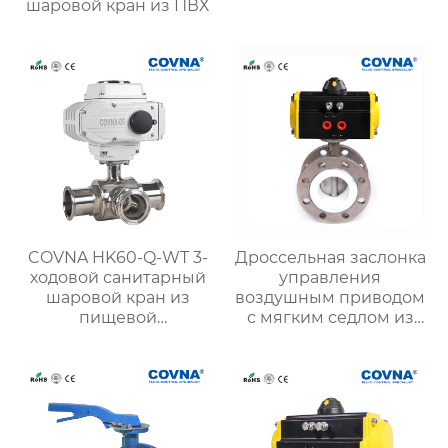
шаровой кран из ПВХ
COVNA HK60-Q-WT 3-
Дроссельная заслонка
ходовой санитарный
управления
шаровой кран из
воздушным приводом
пищевой
с мягким седлом из
нержавеющей стали с
ковкого чугуна с
электроприводом
двойным фланцем