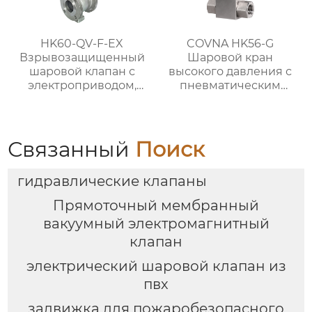
HK60-QV-F-EX
COVNA HK56-G
Взрывозащищенный
Шаровой кран
шаровой клапан с
высокого давления с
электроприводом,
пневматическим
фланцевый, V-
приводом из
образный
нержавеющей стали
Связанный
Поиск
гидравлические клапаны
Прямоточный мембранный
вакуумный электромагнитный
клапан
электрический шаровой клапан из
пвх
задвижка для пожаробезопасного