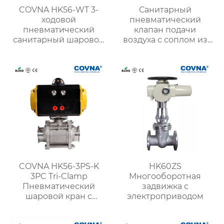
COVNA HK56-WT 3-
Санитарный
ходовой
пневматический
пневматический
клапан подачи
санитарный шаровой
воздуха с соплом из
кран с тройным
нержавеющей стали
зажимом
12”
COVNA HK56-3PS-K
HK60ZS
3PC Tri-Clamp
Многооборотная
Пневматический
задвижка с
шаровой кран с
электроприводом
приводом