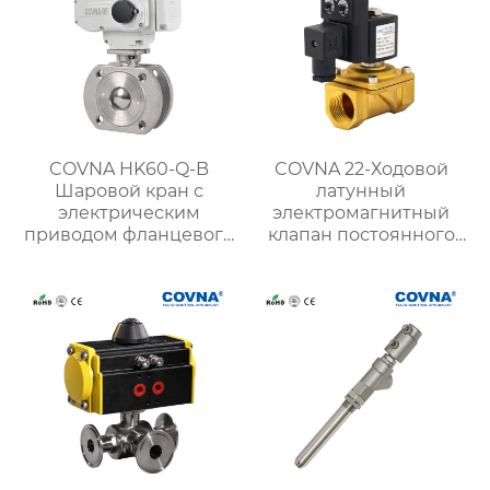
COVNA HK60-Q-B
COVNA 22-Ходовой
Шаровой кран с
латунный
электрическим
электромагнитный
приводом фланцевого
клапан постоянного
типа
тока напряжением 24
В с таймером