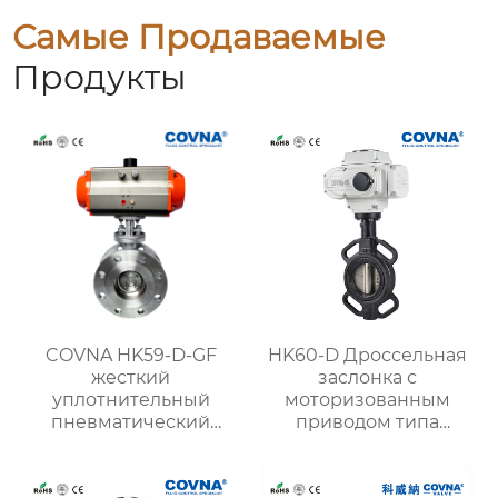
Самые Продаваемые
Продукты
COVNA HK59-D-GF
HK60-D Дроссельная
жесткий
заслонка с
уплотнительный
моторизованным
пневматический
приводом типа
фланцевый
пластины из
трехэксцентриковый
углеродистой стали с
клапан-бабочка
посадкой из ПТФЭ