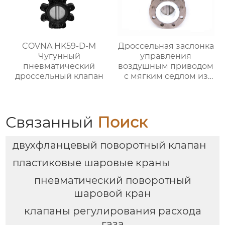
COVNA HK59-D-M
Дроссельная заслонка
Чугунный
управления
пневматический
воздушным приводом
дроссельный клапан
с мягким седлом из
ковкого чугуна с
двойным фланцем
Связанный
Поиск
двухфланцевый поворотный клапан
пластиковые шаровые краны
пневматический поворотный
шаровой кран
клапаны регулирования расхода
газа