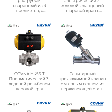
раструбом,
электрический 2-
сваренный из 3
ходовой фланцевый
предметов, с
шаровой кран с
электроприводом
приводом
COVNA HK56-T
Санитарный
Пневматический 3-
трехзажимной клапан
ходовой резьбовой
с угловым седлом из
шаровой кран
нержавеющей стали
пищевого класса