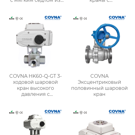
с мягким седлом из
краны с
ковкого чугуна с
электроприводом из
двойным фланцем
нержавеющей стали
SS316
COVNA HK60-Q-GT 3-
COVNA
ходовой шаровой
Эксцентриковый
кран высокого
половинный шаровой
давления с
кран
электроприводом