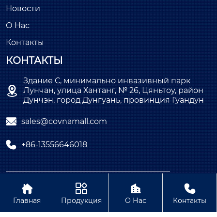
Новости
О Нас
Контакты
КОНТАКТЫ
Здание С, минимально инвазивный парк

Лунчан, улица Хантанг, № 26, Цяньтоу, район
Дунчэн, город Дунгуань, провинция Гуандун

sales@covnamall.com

+86-13556646018
Copyright © ООО COVNA Промышленная




автоматизация
Главная
Продукция
О Нас
Контакты
Политика конфиденциальности Содержание