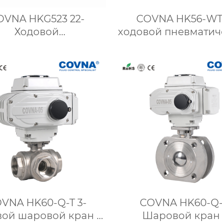
VNA HKG523 22-
COVNA HK56-WT 
Ходовой
ходовой пневматич
ектромагнитный
санитарный шар
лапан высокого
кран с тройным за
давления
VNA HK60-Q-T 3-
COVNA HK60-Q
вой шаровой кран с
Шаровой кран 