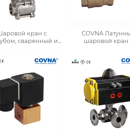
Шаровой кран с
COVNA Латунн
убом, сваренный из
шаровой кран 
3 предметов, с
внутренней резь
лектроприводом
HK1071B DN25 из 2 