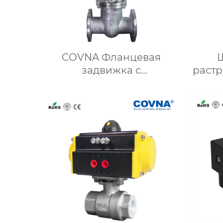
COVNA Фланцевая
задвижка с
растр
электроприводом WCB из
литой стали
э