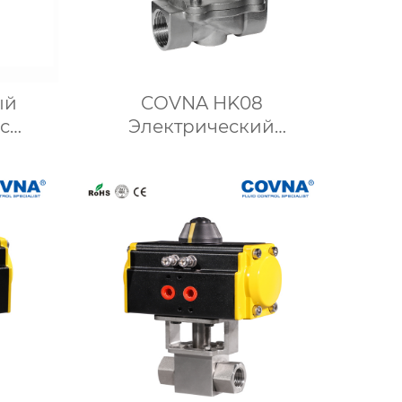
ый
COVNA HK08
с
Электрический
бой
мембранный
частей
электромагнитный
шаровой кран из
нержавеющей стали