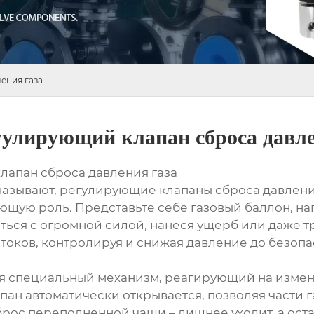
ения газа
улирующий клапан сброса давле
лапан сброса давления газа
 называют, регулирующие клапаны сброса давлени
ающую роль. Представьте себе газовый баллон, н
ться с огромной силой, нанеся ущерб или даже тр
оков, контролируя и снижая давление до безопа
я специальный механизм, реагирующий на измене
пан автоматически открывается, позволяя части г
сброс переполненной чаши – лишнее уходит, а ост