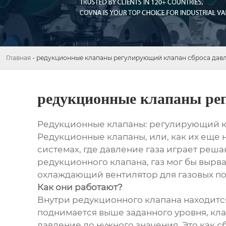
Главная
-
редукционные клапаны регулирующий клапан сброса давл
редукционные клапаны рег
Редукционные клапаны: регулирующий к
Редукционные клапаны, или, как их еще
системах, где давление газа играет реш
редукционного клапана, газ мог бы вырва
охлаждающий вентилятор для газовых пот
Как они работают?
Внутри редукционного клапана находитс
поднимается выше заданного уровня, кла
давление до нужного значения. Это как 