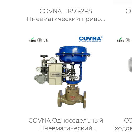
COVNA HK56-2PS
CO
Пневматический привод
Шаровой кран с
эл
внутренней резьбой
к
COVNA Односедельный
CO
Пневматический
ходо