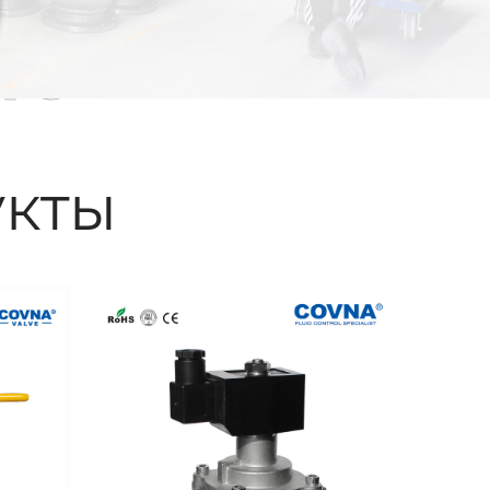
ые
кты