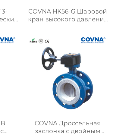
3-
COVNA HK56-G Шаровой
еский
кран высокого давления
овой
с пневматическим
жимом
приводом из
нержавеющей стали
-B
COVNA Дроссельная
с
заслонка с двойным