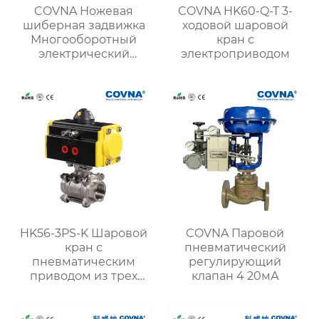
COVNA Ножевая
COVNA HK60-Q-T 3-
шиберная задвижка
ходовой шаровой
Многооборотный
кран с
электрический
электроприводом
привод
HK56-3PS-K Шаровой
COVNA Паровой
кран с
пневматический
пневматическим
регулирующий
приводом из трех
клапан 4 20мА
зажимов 3ШТ