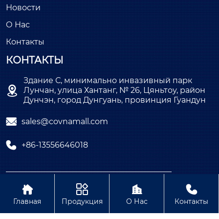
Новости
О Нас
Контакты
КОНТАКТЫ
Здание С, минимально инвазивный парк

Лунчан, улица Хантанг, № 26, Цяньтоу, район
Дунчэн, город Дунгуань, провинция Гуандун

sales@covnamall.com

+86-13556646018
Copyright © ООО COVNA Промышленная




автоматизация
Главная
Продукция
О Нас
Контакты
Политика конфиденциальности Содержание