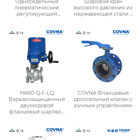
Односедельный
Шаровой кран
пневматический
высокого давления из
регулирующий
нержавеющей стали с
клапан
электроприводом
HK60-Q-F-LQ
COVNA Фланцевый
Взрывозащищенный
дроссельный клапан с
двухходовой
ручным управлением
фланцевый шаровой
электроприводной
клапан