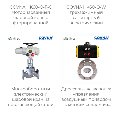
COVNA HK60-Q-F-C
COVNA HK60-Q-W
Моторизованный
трехзажимный
шаровой кран с
санитарный
фторированной
электрический
футеровкой
шаровой кран для
пищевых продуктов
Многооборотный
Дроссельная заслонка
электрический
управления
шаровой кран из
воздушным приводом
нержавеющей стали
с мягким седлом из
ковкого чугуна с
двойным фланцем