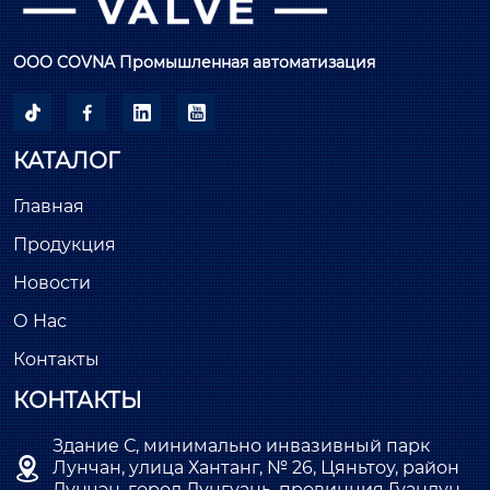
ООО COVNA Промышленная автоматизация




КАТАЛОГ
Главная
Продукция
Новости
О Нас
Контакты
КОНТАКТЫ
Здание С, минимально инвазивный парк

Лунчан, улица Хантанг, № 26, Цяньтоу, район
Дунчэн, город Дунгуань, провинция Гуандун