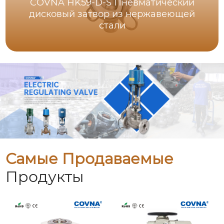
COVNA HK59-D-S Пневматический
дисковый затвор из нержавеющей
стали
Самые Продаваемые
Продукты