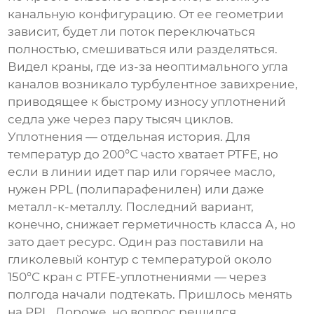
канальную конфигурацию. От ее геометрии
зависит, будет ли поток переключаться
полностью, смешиваться или разделяться.
Видел краны, где из-за неоптимального угла
каналов возникало турбулентное завихрение,
приводящее к быстрому износу уплотнений
седла уже через пару тысяч циклов.
Уплотнения — отдельная история. Для
температур до 200°C часто хватает PTFE, но
если в линии идет пар или горячее масло,
нужен PPL (полипарафенилен) или даже
металл-к-металлу. Последний вариант,
конечно, снижает герметичность класса А, но
зато дает ресурс. Один раз поставили на
гликолевый контур с температурой около
150°C кран с PTFE-уплотнениями — через
полгода начали подтекать. Пришлось менять
на PPL. Дороже, но вопрос решился.