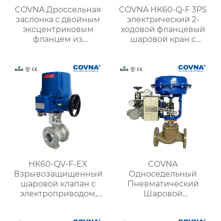
COVNA Дроссельная
COVNA HK60-Q-F 3PS
заслонка с двойным
электрический 2-
эксцентриковым
ходовой фланцевый
фланцем из
шаровой кран с
нержавеющей стали
приводом
HK60-QV-F-EX
COVNA
Взрывозащищенный
Односедельный
шаровой клапан с
Пневматический
электроприводом,
Шаровой
фланцевый, V-
регулирующий
образный
клапан