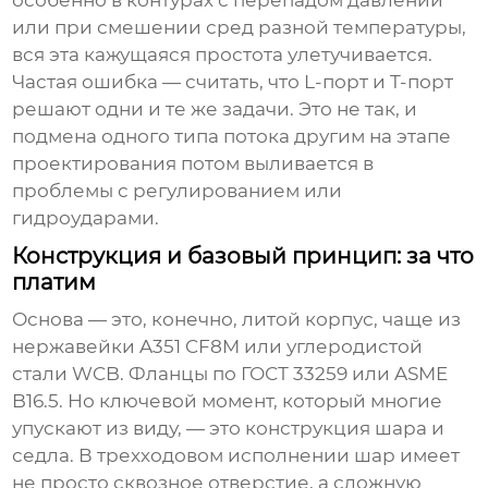
особенно в контурах с перепадом давлений
или при смешении сред разной температуры,
вся эта кажущаяся простота улетучивается.
Частая ошибка — считать, что L-порт и T-порт
решают одни и те же задачи. Это не так, и
подмена одного типа потока другим на этапе
проектирования потом выливается в
проблемы с регулированием или
гидроударами.
Конструкция и базовый принцип: за что
платим
Основа — это, конечно, литой корпус, чаще из
нержавейки A351 CF8M или углеродистой
стали WCB. Фланцы по ГОСТ 33259 или ASME
B16.5. Но ключевой момент, который многие
упускают из виду, — это конструкция шара и
седла. В трехходовом исполнении шар имеет
не просто сквозное отверстие, а сложную