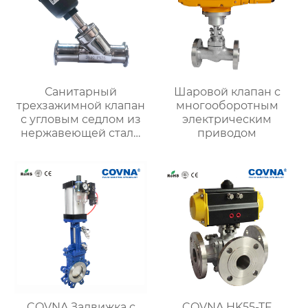
Санитарный
Шаровой клапан с
трехзажимной клапан
многооборотным
с угловым седлом из
электрическим
нержавеющей стали
приводом
пищевого класса
COVNA Задвижка с
COVNA HK55-TF