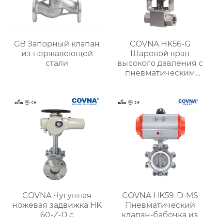
GB Запорный клапан
COVNA HK56-G
из нержавеющей
Шаровой кран
стали
высокого давления с
пневматическим
приводом из
нержавеющей стали
COVNA Чугунная
COVNA HK59-D-MS
ножевая задвижка HK
Пневматический
60-Z-D с
клапан-бабочка из