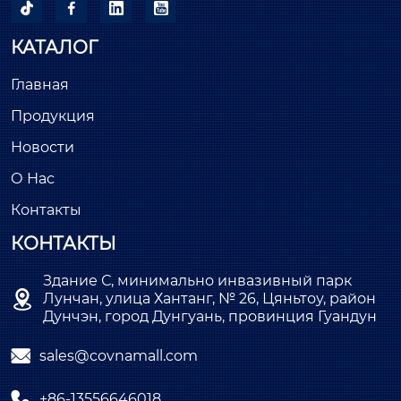




КАТАЛОГ
Главная
Продукция
Новости
О Нас
Контакты
КОНТАКТЫ
Здание С, минимально инвазивный парк

Лунчан, улица Хантанг, № 26, Цяньтоу, район
Дунчэн, город Дунгуань, провинция Гуандун

sales@covnamall.com

+86-13556646018