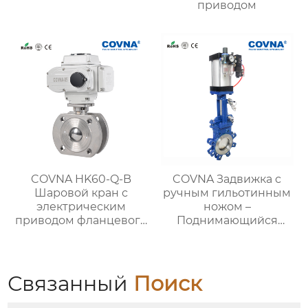
приводом
COVNA HK60-Q-B
COVNA Задвижка с
Шаровой кран с
ручным гильотинным
электрическим
ножом –
приводом фланцевого
Поднимающийся
типа
шток
Связанный
Поиск