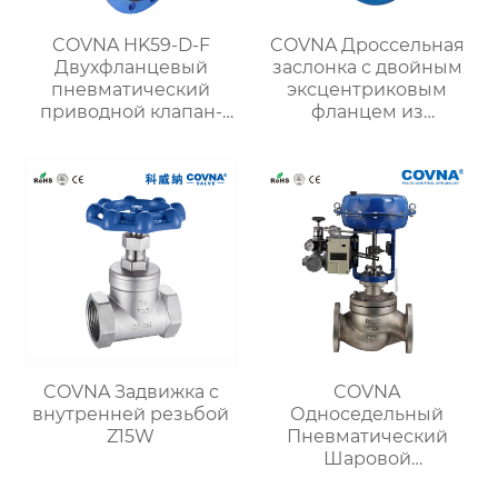
COVNA HK59-D-F
COVNA Дроссельная
Двухфланцевый
заслонка с двойным
пневматический
эксцентриковым
приводной клапан-
фланцем из
бабочка
нержавеющей стали
COVNA Задвижка с
COVNA
внутренней резьбой
Односедельный
Z15W
Пневматический
Шаровой
регулирующий