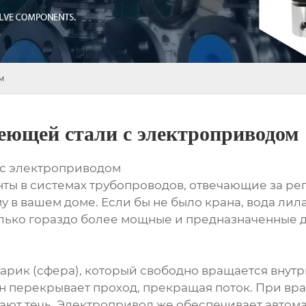
м
еющей стали с электроприводом
 с электроприводом
ы в системах трубопроводов, отвечающие за рег
у в вашем доме. Если бы не было крана, вода ли
, только гораздо более мощные и предназначенны
рик (сфера), который свободно вращается внутр
н перекрывает проход, прекращая поток. При вр
инают течь. Электропривод же обеспечивает авто