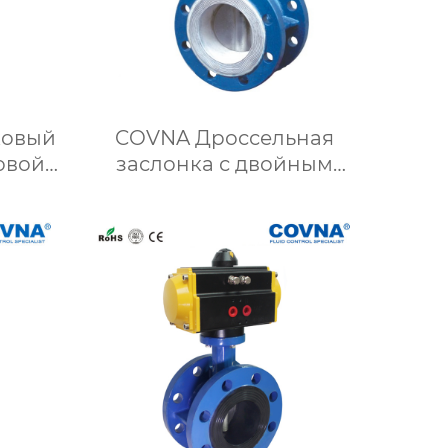
ковый
COVNA Дроссельная
овой
заслонка с двойным
эксцентриковым
фланцем из
нержавеющей стали