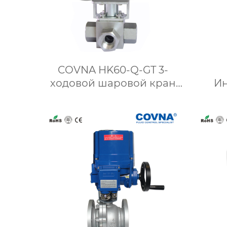
COVNA HK60-Q-GT 3-
ходовой шаровой кран
Ин
высокого давления с
электроприводом
элект