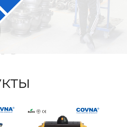
ые
кты