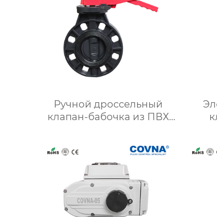
Ручной дроссельный
Эл
клапан-бабочка из ПВХ
к
пластинчатого типа
давле
ква
сжато