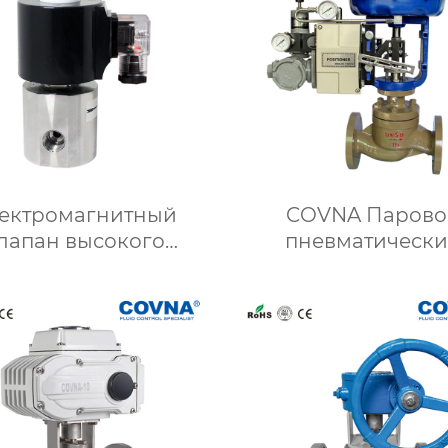
ектромагнитный
COVNA Паровой
лапан высокого
пневматическ
ния 1000 фунтов на
регулирующий кла
дратный дюйм для
20мА
го природного газа