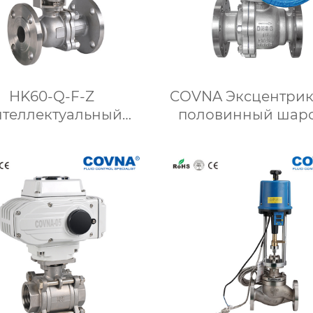
HK60-Q-F-Z
COVNA Эксцентри
теллектуальный
половинный шар
шаровой кран с
кран
модулирующим
рическим приводом