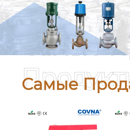
Самые П
Продукт
Самые Прод