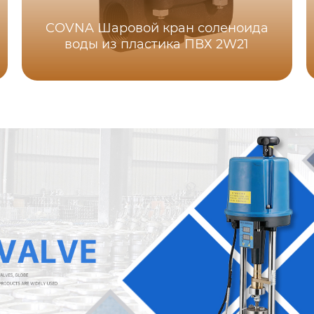
COVNA Шаровой кран соленоида
воды из пластика ПВХ 2W21