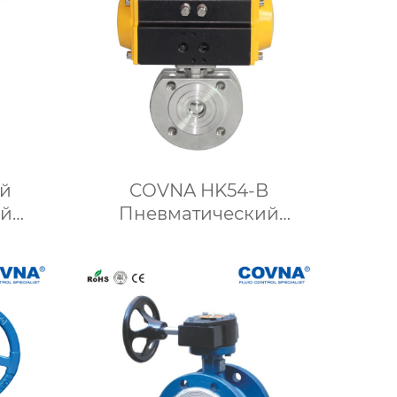
COVNA HK54-B
ий
Пневматический
пан 4
шаровой клапан тонкого
типа с пластинчатым
соединением