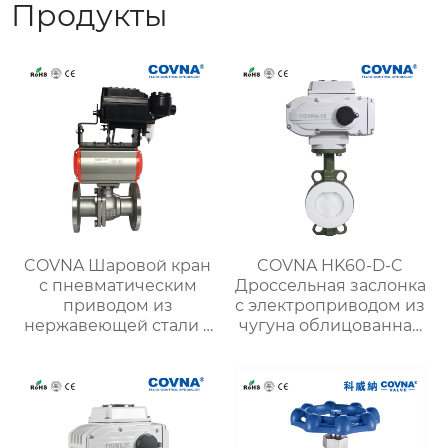
Продукты
COVNA Шаровой кран
COVNA HK60-D-C
с пневматическим
Дроссельная заслонка
приводом из
с электроприводом из
нержавеющей стали с
чугуна облицованная
блоком F.R.L
фтором