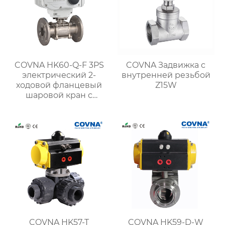
COVNA HK60-Q-F 3PS
COVNA Задвижка с
электрический 2-
внутренней резьбой
ходовой фланцевый
Z15W
шаровой кран с
приводом
COVNA HK57-T
COVNA HK59-D-W