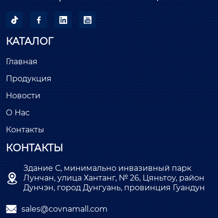




КАТАЛОГ
Главная
Продукция
Новости
О Нас
Контакты
КОНТАКТЫ
Здание С, минимально инвазивный парк

Лунчан, улица Хантанг, № 26, Цяньтоу, район
Дунчэн, город Дунгуань, провинция Гуандун

sales@covnamall.com