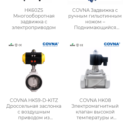
HK60ZS
COVNA Задвижка с
Многооборотная
ручным гильотинным
задвижка с
ножом –
электроприводом
Поднимающийся
шток
COVNA HK59-D-KITZ
COVNA HK08
Дроссельная заслонка
Электромагнитный
с воздушным
клапан высокой
приводом из
температуры и
пластинчатого
высокого давления