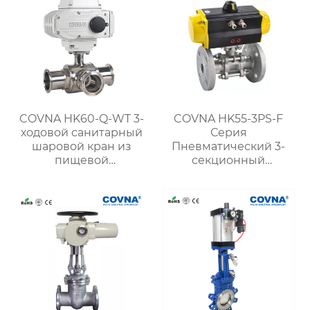
COVNA HK60-Q-WT 3-
COVNA HK55-3PS-F
ходовой санитарный
Серия
шаровой кран из
Пневматический 3-
пищевой
секционный
нержавеющей стали с
фланцевый шаровой
электроприводом
кран