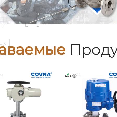
родаваем
ы
аваемые
Проду