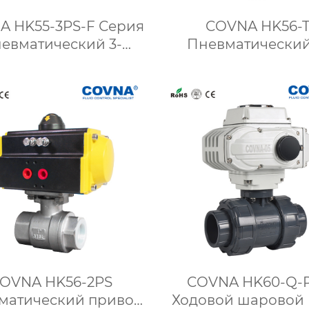
A HK55-3PS-F Серия
COVNA HK56-
евматический 3-
Пневматический
ионный фланцевый
ходовой резьбо
шаровой кран
шаровой кра
OVNA HK56-2PS
COVNA HK60-Q-P
матический привод
Ходовой шаровой