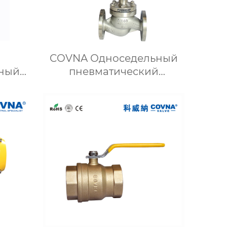
COVNA Односедельный
ный
пневматический
 2-
регулирующий клапан
вый
н