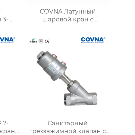
T
COVNA Латунный
 3-
шаровой кран с
вой
внутренней резьбой
н
HK1071B DN25 из 2 частей
 2-
Санитарный
 кран
трехзажимной клапан с