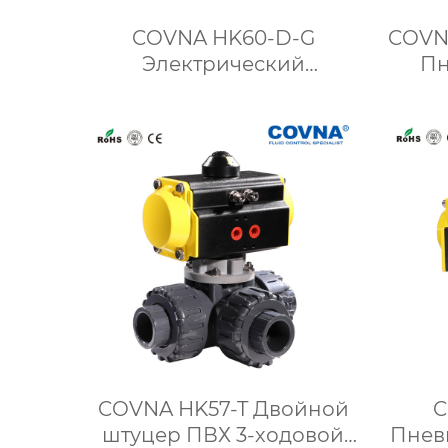
COVNA HK60-D-G
COVN
Электрический
Пн
дроссельный клапан с
секц
жестким уплотнением
вафельного типа
COVNA HK57-T Двойной
C
штуцер ПВХ 3-ходовой
Пнев