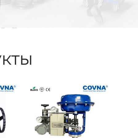
ые
кты