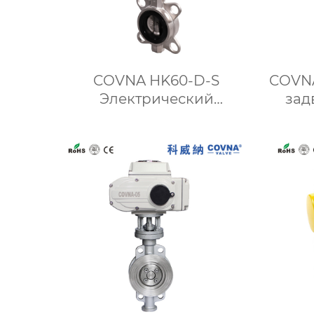
COVNA HK60-D-S
COVNA
Электрический
зад
поворотный клапан из
элект
нержавеющей стали