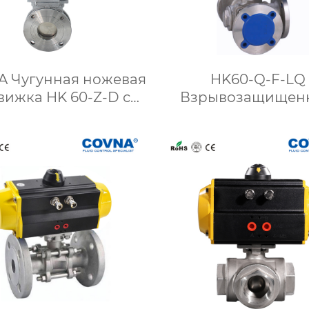
 Чугунная ножевая
HK60-Q-F-LQ
вижка HK 60-Z-D с
Взрывозащищен
рическим приводом
моторизованный
ходовой фланце
шаровой кра