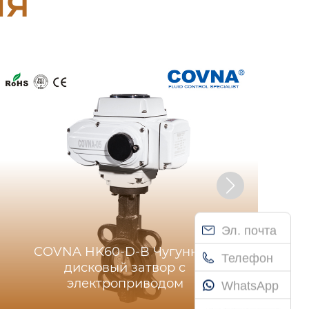
ия
Эл. почта
COVNA HK60-D-B Чугунный
но
Телефон
дисковый затвор с
электроприводом
WhatsApp