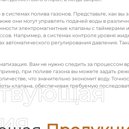
 в системах полива газонов. Представьте, как вы 
Также они могут управлять подачей воды в различ
ности электромагнитные клапаны с таймерами и
ов. Например, в системах контроля уровня жидк
ах автоматического регулирования давления. Та
тизация. Вам не нужно следить за процессом вр
апример, при поливе газона вы можете задать реж
личестве, что значительно экономит воду. Точно
ствующая
боты клапана, обеспечивая требуемую последова
ия