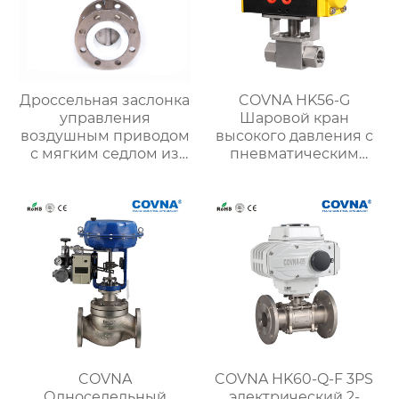
Дроссельная заслонка
COVNA HK56-G
управления
Шаровой кран
воздушным приводом
высокого давления с
с мягким седлом из
пневматическим
ковкого чугуна с
приводом из
двойным фланцем
нержавеющей стали
COVNA
COVNA HK60-Q-F 3PS
Односедельный
электрический 2-