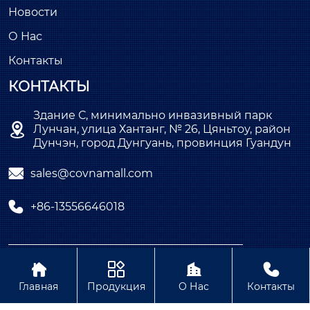
Новости
О Нас
Контакты
КОНТАКТЫ
Здание С, минимально инвазивный парк

Лунчан, улица Хантанг, № 26, Цяньтоу, район
Дунчэн, город Дунгуань, провинция Гуандун

sales@covnamall.com

+86-13556646018
Copyright © ООО COVNA Промышленная




автоматизация
Главная
Продукция
О Нас
Контакты
Политика конфиденциальности Содержание