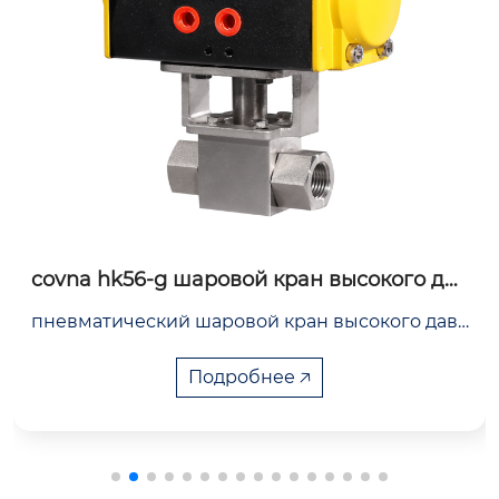
covna фланцевый электрический регули
рующий клапан из нержавеющей стали
электрический односедельный (рукавный) ре
гулирующий клапан имеет небольшие разме
ры и превосходные эксплуатационные характ
Подробнее 🡥
еристики, является высококачественным баз
овым типом электрического регулирующего к
лапана. он подходит для систем управления п
роизводственным процессом для общих усло