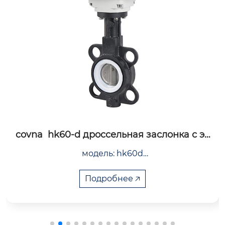
covna  hk60-d дроссельная заслонка с эл
ектроприводом из чугунной пластины
модель: hk60d

диапазон размеров: 2″ до 25″

диапазон давления: 1.6 до 6.4mpa

Подробнее 🡥
материал: литая сталь, чугун, ковкий чугун, не