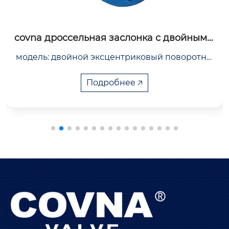
covna hk60-q-gt 3-ходовой шаровой кран
 высокого давления с электроприводом
covna высоконапорный моторизованный шар
овой клапан (hpmv) — это трехходовой клапан
 с двумя общими портами и одним управляем
Подробнее 🡥
ым портом. hpmv используется в двух из трех
 положений клапана в жидкостях.

электрический шаровой клапан сверхвысоког
о давления может использоваться в жидкости
 сверхвысокого давления, газе сверхвысокого
 давления или смеси основных промышленн
ых применений: испытательная машина сверх
высокого давления, пневматические насосы, г
идравлические насосы, глубоководные детект
оры.

диапазон давления от 10 до 400 бар.
