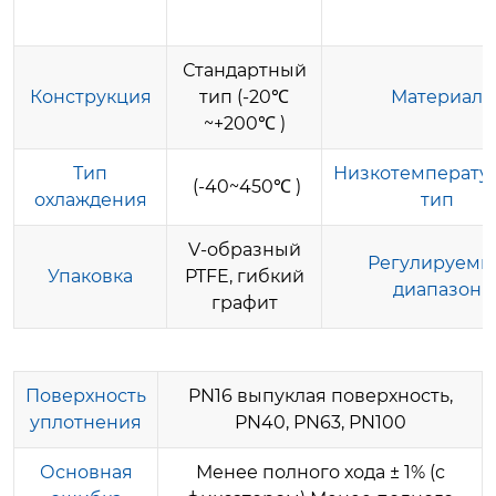
Стандартный
Конструкция
тип (-20℃
Материал
~+200℃ )
Тип
Низкотемперату
(-40~450℃ )
охлаждения
тип
V-образный
Регулируемы
Упаковка
PTFE, гибкий
диапазон
графит
Поверхность
PN16 выпуклая поверхность,
уплотнения
PN40, PN63, PN100
Основная
Менее полного хода ± 1% (с