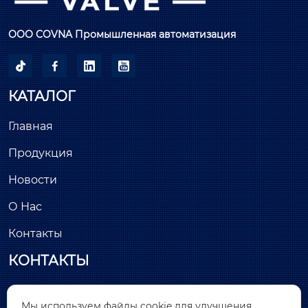
модель: hk60-q-gt

диапазон размеров: от 1/2” до 2”

ООО COVNA Промышленная автоматизация
диапазон давления: от 10 мпа до 40 мпа





КАТАЛОГ
Главная
Продукция
Новости
О Нас
Контакты
КОНТАКТЫ
Здание С, минимально инвазивный парк

Мы используем файлы cookie для улучшения
Лунчан, улица Хантанг, № 26, Цяньтоу, район