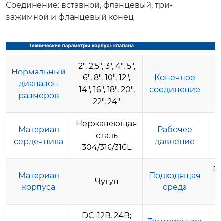
Соединение: вставной, фланцевый, три-
зажимной и фланцевый конец
2″, 2.5″, 3″, 4″, 5″,
Нормальный
6″, 8″, 10″, 12″,
Конечное
диапазон
14″, 16″, 18″, 20″,
соединение
размеров
22″, 24″
Нержавеющая
<
Материал
Рабочее
сталь
сердечника
давление
304/316/316L
Во
Материал
Подходящая
Чугун
м
корпуса
среда
DC-12В, 24В;