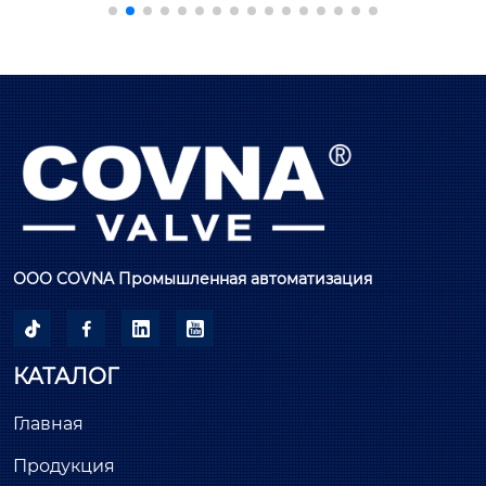
ндартное напряжение 220 в переменного ток
а, минимальное 2-дюймовое соединение нако
нечника, седло по умолчанию из nbr, подходит 
для большинства типов воздуха, воды, легкого 
масла, топлива, растворителей, спирта и мног
их кислот, опционально epdm или viton.

тип привода: электрический привод интеллек
туального типа, электрический привод модул
ирующего/регулирующего типа, электрическ
ий привод управления включением/выключе
нием для бабочковидного клапана, шарового
ООО COVNA Промышленная автоматизация
 крана, задвижки, шарового клапана.





модель: hk60-d-ms

КАТАЛОГ
диапазон размеров: от 2” до 16”

диапазон давления: от 1,6 мпа до 6,4 мпа

Главная
Продукция