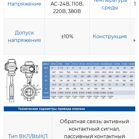
Температура
Напряжение
AC-24В, 110В,
1
среды
220В, 380В
Допуск
±10%
Конструкция
напряжения
к
Обратная связь: активный
контактный сигнал,
Тип ВКЛ/ВЫКЛ
пассивный контактный