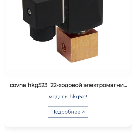
covna hk60-d-ms моторизованный дросс
ельный клапан из нержавеющей стали с
covna hk60-d-ms электрический клапан-бабоч
 проушинами
ка с наконечником, стандартное управление в
ключением/выключением, доступно модулир
Подробнее 🡥
ующее управление 4-20 ма или 0-10 в постоян
ного тока, корпус из нержавеющей стали, опц
ионально нержавеющая сталь 304 или 316, ста