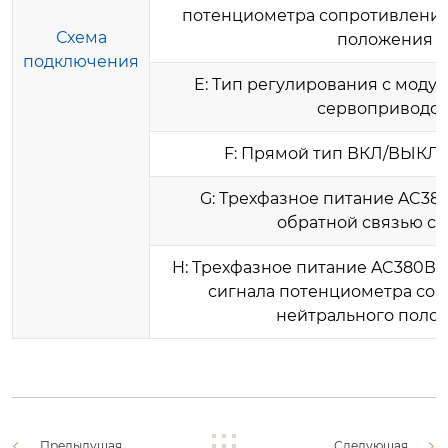
потенциометра сопротивления
Схема
положения
подключения
E: Тип регулирования с моду
сервоприводо
F: Прямой тип ВКЛ/ВЫКЛ
G: Трехфазное питание AC38
обратной связью си
H: Трехфазное питание AC380В 
сигнала потенциометра соп
нейтрального поло
Предыдущая
Следующая