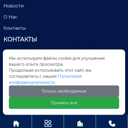
Новости
О Нас
Контакты
КОНТАКТЫ
Здание С, минимально инвазивный парк

Мы используем файлы cookie для улучшения
Лунчан, улица Хантанг, № 26, Цяньтоу, район
вашего опыта просмотра.
Дунчэн, город Дунгуань, провинция Гуандун
Продолжая использовать этот сайт, вы
соглашаетесь с нашей
Политикой

sales@covnamall.com
конфиденциальности.
Только необходимые

+86-13556646018
Принять все
Copyright © ООО COVNA Промышленная




автоматизация