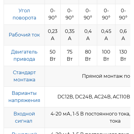
Угол
0-
0-
0-
0-
0-
поворота
90°
90°
90°
90°
90°
0,23
0,35
0,4
0,45
0,6
Рабочий ток
А
А
А
А
А
Двигатель
50
75
80
100
130
привода
Вт
Вт
Вт
Вт
Вт
Стандарт
Прямой монтаж по I
монтажа
Варианты
DC12В, DC24В, AC24В, AC110В,
напряжения
Входной
4-20 мА, 1-5 В постоянного тока,
сигнал
тока