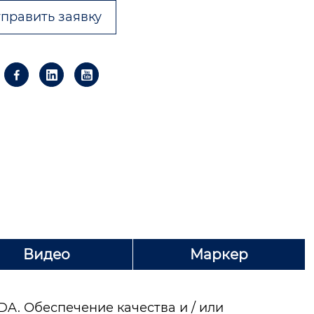
править заявку



Видео
Маркер
A. Обеспечение качества и / или