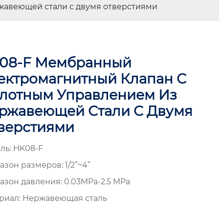
жавеющей стали с двумя отверстиями
08-F Мембранный
ектромагнитный Клапан С
лотным Управлением Из
ржавеющей Стали С Двумя
верстиями
ль: HK08-F
азон размеров: 1/2”~4”
азон давления: 0.03MPa-2.5 MPa
риал: Нержавеющая сталь