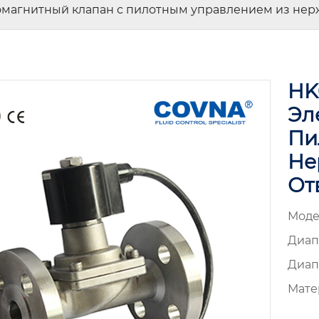
магнитный клапан с пилотным управлением из нер
HK
Эл
Пи
Не
От
Моде
Диап
Диап
Мате