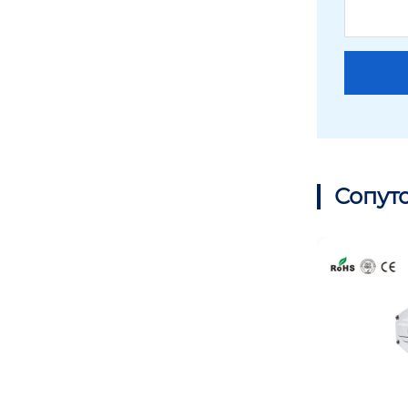
covna hk60-ex-df моторизованны
й фланцевый дисковый затвор
Сопут