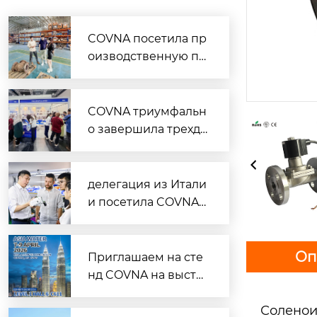
COVNA посетила пр
оизводственную пл
ощадку партнера в
Малайзии
COVNA триумфальн
о завершила трехдн
евную выставку в М
алайзии
делегация из Итали
и посетила COVNA
Group для ознакомл
ения с производств
ом пневматических
Оп
Приглашаем на сте
дисковых затворов
нд COVNA на выста
вке ASIA WATER 202
Соленои
6 в Куала-Лумпуре: