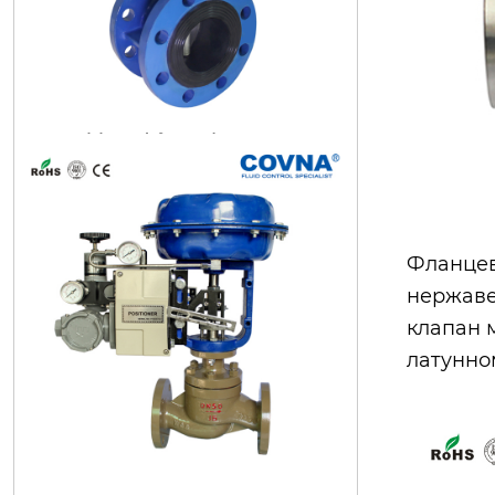
covna hk59-d-f двухфланцевый пн
Фланцев
евматический приводной клапан-
нержаве
бабочка
клапан 
латунно