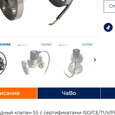
От

исание
ЧаВо
дный клапан SS с сертификатами ISO/CE/TUV/FD