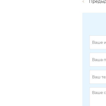
Преды
й электромагнитный клапан прям
ого действия hkws 22-ходовой
covna hk60-q-f 3ps электрический
2-ходовой фланцевый шаровой кр
ан с приводом