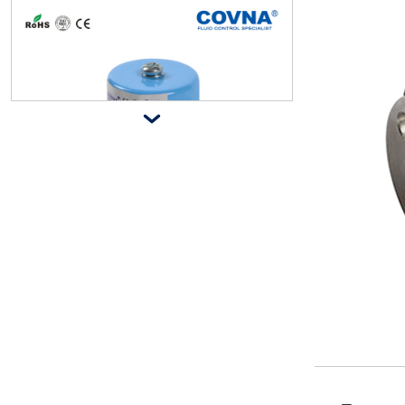
covna паровой пневматический р

егулирующий клапан 4 20ма
нормально закрытый пластиковы