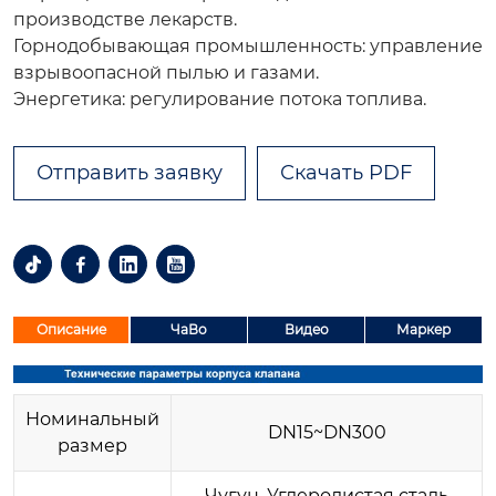
производстве лекарств.
Горнодобывающая промышленность: управление
взрывоопасной пылью и газами.
Энергетика: регулирование потока топлива.
Отправить заявку
Скачать PDF




Описание
ЧаВо
Видео
Маркер
Номинальный
DN15~DN300
размер
Чугун, Углеродистая сталь