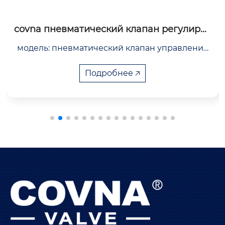
covna пневматический клапан регулиров
ания высокой температуры
модель: пневматический клапан управления

диапазон размеров: 3/4”~8′

диапазон давления: pn16~pn100

Подробнее 🡥