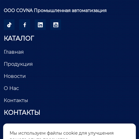
ООО COVNA Промышленная автоматизация




КАТАЛОГ
Главная
Продукция
Новости
О Нас
Контакты
КОНТАКТЫ
Здание С, минимально инвазивный парк

Мы используем файлы cookie для улучшения
Лунчан, улица Хантанг, № 26, Цяньтоу, район