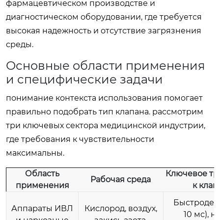
фармацевтическом производстве и
диагностическом оборудовании, где требуется
высокая надежность и отсутствие загрязнения
среды.
Основные области применения
и специфические задачи
понимание контекста использования помогает
правильно подобрать тип клапана. рассмотрим
три ключевых сектора медицинской индустрии,
где требования к чувствительности
максимальны.
Область
Ключевое тр
Рабочая среда
применения
к клап
Быстродейс
Аппараты ИВЛ
Кислород, воздух,
10 мс), 