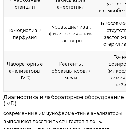
и наркозные
закись азота,
уровень 
станции
анестетики
взрывобезо
Биосовмест
Кровь, диализат,
Гемодиализ и
отсутств
физиологические
перфузия
застоя жи
растворы
стерилизу
Точно
Лабораторные
Реагенты,
дозиров
анализаторы
образцы крови/
(микроли
(IVD)
мочи
химиче
стойко
Диагностика и лабораторное оборудование
(IVD)
современные иммуноферментные анализаторы
выполняют десятки тысяч тестов в день.