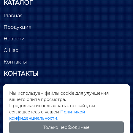
КАТАЛОГ
Главная
Продукция
Новости
О Нас
Контакты
КОНТАКТЫ
Здание С, минимально инвазивный парк

Мы используем файлы cookie для улучшения
Лунчан, улица Хантанг, № 26, Цяньтоу, район
вашего опыта просмотра.
Дунчэн, город Дунгуань, провинция Гуандун
Продолжая использовать этот сайт, вы
соглашаетесь с нашей
Политикой

sales@covnamall.com
конфиденциальности.
Только необходимые

+86-13556646018