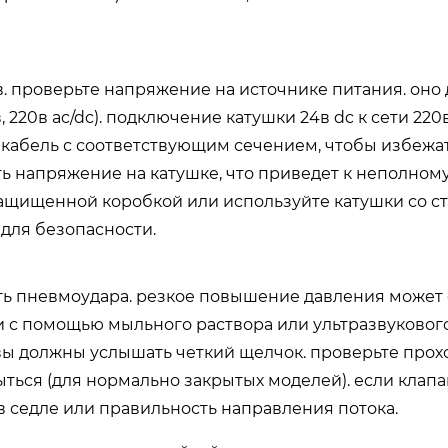
 проверьте напряжение на источнике питания. оно
, 220в ac/dc). подключение катушки 24в dc к сети 220
 кабель с соответствующим сечением, чтобы избежа
ь напряжение на катушке, что приведет к неполном
защищенной коробкой или используйте катушки со с
 для безопасности.
ать пневмоудара. резкое повышение давления может 
и с помощью мыльного раствора или ультразвуковог
. вы должны услышать четкий щелчок. проверьте про
ыться (для нормально закрытых моделей). если клапа
в седле или правильность направления потока.