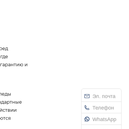
ред
где
 гарантию и
следы
Эл. почта
андартные
Телефон
ействии
ются
WhatsApp