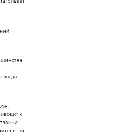
сматривает
ений
льшинства
е когда
роя.
риводит к
ственно
нительная