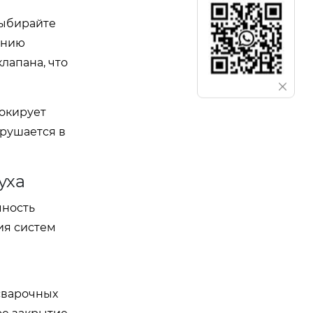
выбирайте
линию
лапана, что
локирует
арушается в
уха
чность
ия систем
сварочных