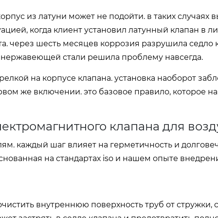
корпус из латуни может не подойти. в таких случаях 
туацией, когда клиент установил латунный клапан в 
а. через шесть месяцев коррозия разрушила седло к
з нержавеющей стали решила проблему навсегда.
трелкой на корпусе клапана. установка наоборот заб
вом же включении. это базовое правило, которое н
ектромагнитного клапана для возд
лям. каждый шаг влияет на герметичность и долгове
снованная на стандартах iso и нашем опыте внедрен
очистить внутреннюю поверхность труб от стружки, 