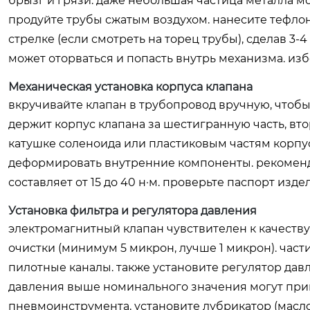
брызг и грязи. даже небольшая частица металла мо
продуйте трубы сжатым воздухом. нанесите тефлон
стрелке (если смотреть на торец трубы), сделав 3-
может оторваться и попасть внутрь механизма. из
Механическая установка корпуса клапана
вкручивайте клапан в трубопровод вручную, чтобы 
держит корпус клапана за шестигранную часть, вто
катушке соленоида или пластиковым частям корпу
деформировать внутренние компоненты. рекоменд
составляет от 15 до 40 н·м. проверьте паспорт изд
Установка фильтра и регулятора давления
электромагнитный клапан чувствителен к качеству
очистки (минимум 5 микрон, лучше 1 микрон). час
пилотные каналы. также установите регулятор дав
давления выше номинального значения могут прив
пневмоинструмента, установите лубрикатор (масло