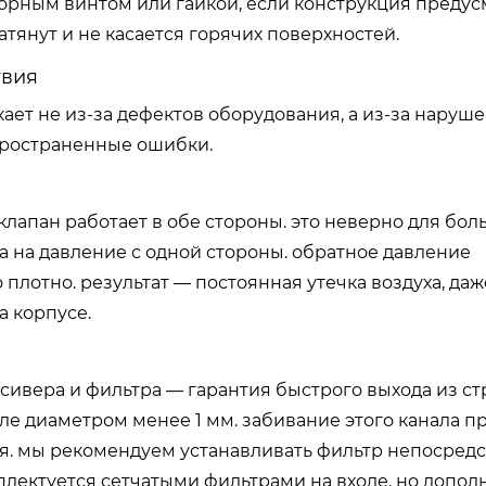
порным винтом или гайкой, если конструкция преду
атянут и не касается горячих поверхностей.
твия
ает не из-за дефектов оборудования, а из-за наруш
пространенные ошибки.
лапан работает в обе стороны. это неверно для бо
 на давление с одной стороны. обратное давление
плотно. результат — постоянная утечка воздуха, даж
а корпусе.
сивера и фильтра — гарантия быстрого выхода из ст
ле диаметром менее 1 мм. забивание этого канала п
тся. мы рекомендуем устанавливать фильтр непосред
плектуется сетчатыми фильтрами на входе, но допол