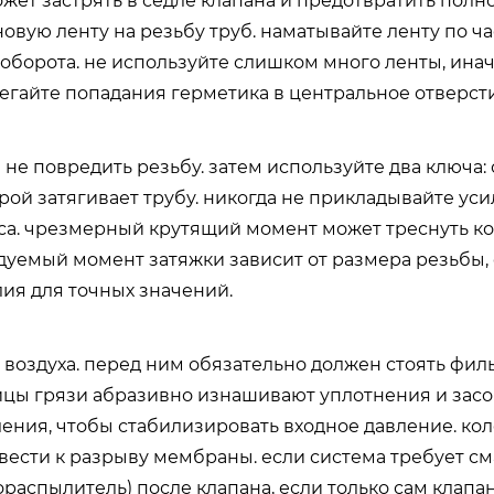
жет застрять в седле клапана и предотвратить полн
овую ленту на резьбу труб. наматывайте ленту по ч
4 оборота. не используйте слишком много ленты, ина
бегайте попадания герметика в центральное отверсти
не повредить резьбу. затем используйте два ключа:
рой затягивает трубу. никогда не прикладывайте уси
са. чрезмерный крутящий момент может треснуть к
уемый момент затяжки зависит от размера резьбы,
елия для точных значений.
 воздуха. перед ним обязательно должен стоять фил
тицы грязи абразивно изнашивают уплотнения и зас
ления, чтобы стабилизировать входное давление. ко
ести к разрыву мембраны. если система требует см
распылитель) после клапана, если только сам клапа