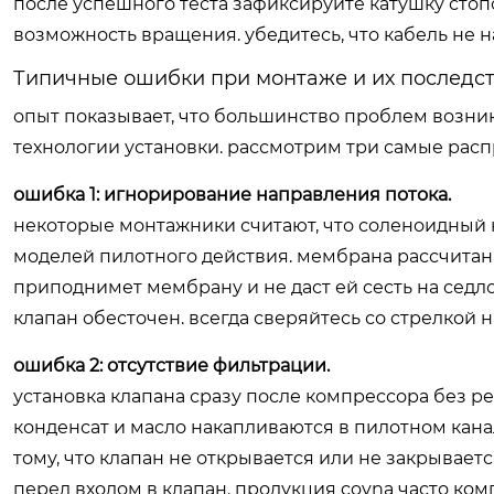
после успешного теста зафиксируйте катушку сто
возможность вращения. убедитесь, что кабель не н
Типичные ошибки при монтаже и их последс
опыт показывает, что большинство проблем возник
технологии установки. рассмотрим три самые рас
ошибка 1: игнорирование направления потока.
некоторые монтажники считают, что соленоидный к
моделей пилотного действия. мембрана рассчитана
приподнимет мембрану и не даст ей сесть на седло 
клапан обесточен. всегда сверяйтесь со стрелкой н
ошибка 2: отсутствие фильтрации.
установка клапана сразу после компрессора без ре
конденсат и масло накапливаются в пилотном кана
тому, что клапан не открывается или не закрывае
перед входом в клапан. продукция
covna
часто ком