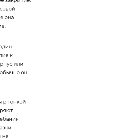
ое закрытие.
асовой
че она
е.
 один
лие к
орпус или
 обычно он
ьтр тонкой
оряют
лебания
азки
н не