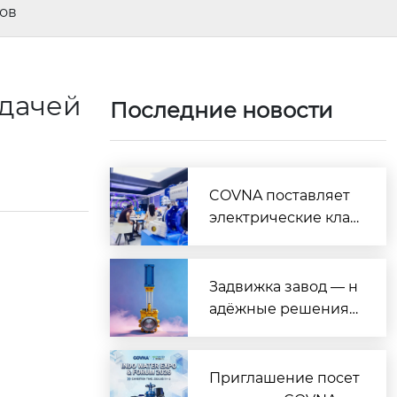
тов
одачей
Последние новости
COVNA поставляет
электрические клап
аны из НПВХ для пр
оектов водоочистки
в ОАЭ
Задвижка завод — н
адёжные решения
для промышленнос
ти
Приглашение посет