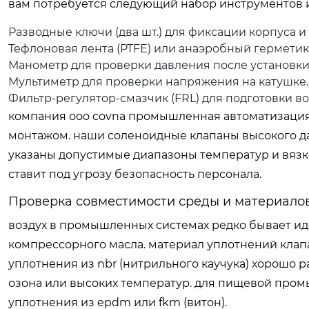
вам потребуется следующий набор инструментов 
Разводные ключи (два шт.) для фиксации корпуса 
Тефлоновая лента (PTFE) или анаэробный герметик
Манометр для проверки давления после установки
Мультиметр для проверки напряжения на катушке.
Фильтр-регулятор-смазчик (FRL) для подготовки во
компания
ооо covna промышленная автоматизаци
монтажом. наши соленоидные клапаны высокого д
указаны допустимые диапазоны температур и вязк
ставит под угрозу безопасность персонала.
Проверка совместимости среды и материало
воздух в промышленных системах редко бывает иде
компрессорного масла. материал уплотнений клап
уплотнения из nbr (нитрильного каучука) хорошо р
озона или высоких температур. для пищевой про
уплотнения из epdm или fkm (витон).