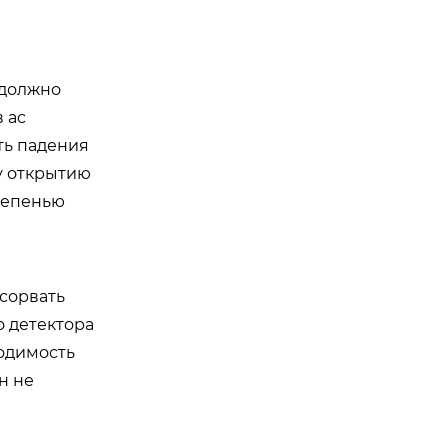
 должно
в ac
ть падения
у открытию
тепенью
сорвать
о детектора
ходимость
н не