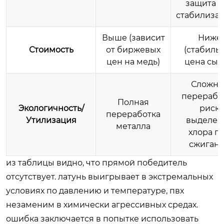
защита 
стабилизат
Выше (зависит
Ниже
Стоимость
от биржевых
(стабиль
цен на медь)
цена сыр
Сложна
переработ
Полная
Экологичность/
риск
переработка
Утилизация
выделен
металла
хлора п
сжиган
из таблицы видно, что прямой победитель
отсутствует. латунь выигрывает в экстремальных
условиях по давлению и температуре, пвх
незаменим в химически агрессивных средах.
ошибка заключается в попытке использовать