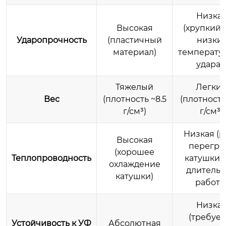
Низка
Высокая
(хрупкий 
Ударопрочность
(пластичный
низки
материал)
температур
ударах
Тяжелый
Легки
Вес
(плотность ~8.5
(плотность 
г/см³)
г/см³)
Низкая (р
Высокая
перегре
(хорошее
Теплопроводность
катушки 
охлаждение
длитель
катушки)
работе
Низка
(требует
Устойчивость к УФ
Абсолютная