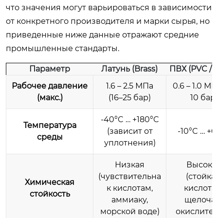
что значения могут варьироваться в зависимости
от конкретного производителя и марки сырья, но
приведенные ниже данные отражают средние
промышленные стандарты.
Параметр
Латунь (Brass)
ПВХ (PVC / 
Рабочее давление
1.6 – 2.5 МПа
0.6 – 1.0 МП
(макс.)
(16–25 бар)
10 бар)
-40°C … +180°C
Температура
(зависит от
-10°C … +
среды
уплотнения)
Низкая
Высока
(чувствительна
(стойка 
Химическая
к кислотам,
кислота
стойкость
аммиаку,
щелоча
морской воде)
окислител