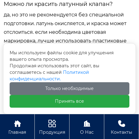
Можно ли красить латунный клапан?
да, но это не рекомендуется без специальной
подготовки. латунь окисляется, и краска может
отслоиться. если необходима цветовая
маркировка, лучше использовать пластиковые
бирки или термоусадочные кембрики. пвх можно
Мы используем файлы cookie для улучшения
красить специальными красками для пластика, но
вашего опыта просмотра.
Продолжая использовать этот сайт, вы
это обычно делается только для защиты от уф-
соглашаетесь с нашей
Политикой
излучения.
конфиденциальности.
Заключение и рекомендации по
Только необходимые
выбору поставщика
Принять все
выбор между пвх и латунью для
электромагнитного клапана
— это выбор между




химической стойкостью и механической
Главная
Продукция
О Нас
Контакты
прочностью. не существует “плохого” или