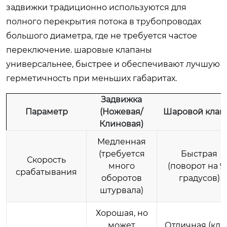
задвижки традиционно используются для
полного перекрытия потока в трубопроводах
большого диаметра, где не требуется частое
переключение. шаровые клапаны
универсальнее, быстрее и обеспечивают лучшую
герметичность при меньших габаритах.
Задвижка
Параметр
(Ножевая/
Шаровой клап
Клиновая)
Медленная
(требуется
Быстрая
Скорость
много
(поворот на 9
срабатывания
оборотов
градусов)
штурвала)
Хорошая, но
может
Отличная (кла