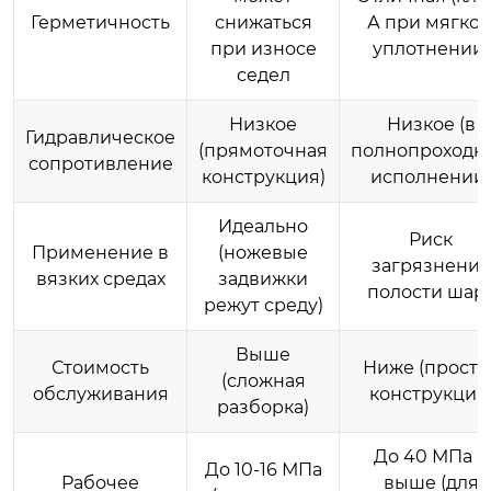
Герметичность
снижаться
А при мягко
при износе
уплотнении)
седел
Низкое
Низкое (в
Гидравлическое
(прямоточная
полнопроходн
сопротивление
конструкция)
исполнении)
Идеально
Риск
Применение в
(ножевые
загрязнения
вязких средах
задвижки
полости шар
режут среду)
Выше
Стоимость
Ниже (проста
(сложная
обслуживания
конструкция
разборка)
До 40 МПа и
До 10-16 МПа
Рабочее
выше (для