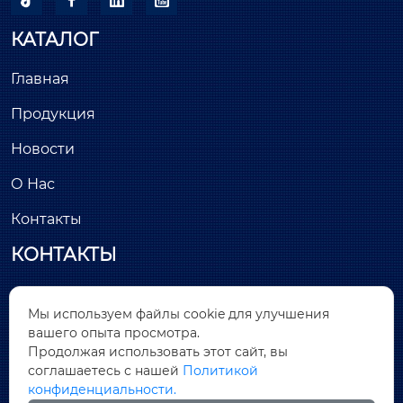
КАТАЛОГ
Главная
Продукция
Новости
О Нас
Контакты
КОНТАКТЫ
Здание С, минимально инвазивный парк

Мы используем файлы cookie для улучшения
Лунчан, улица Хантанг, № 26, Цяньтоу, район
вашего опыта просмотра.
Дунчэн, город Дунгуань, провинция Гуандун
Продолжая использовать этот сайт, вы
соглашаетесь с нашей
Политикой

sales@covnamall.com
конфиденциальности.