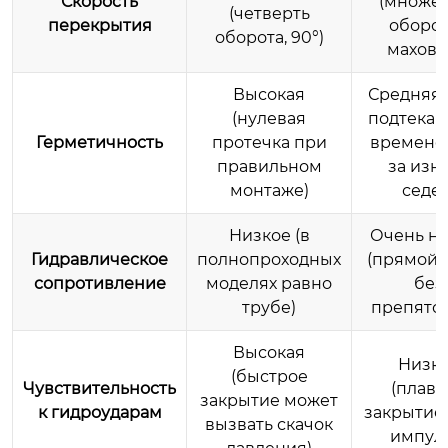
Скорость
(множе
(четверть
перекрытия
оборо
оборота, 90°)
махови
Высокая
Средняя 
(нулевая
подтекан
Герметичность
протечка при
времене
правильном
за изн
монтаже)
седел
Низкое (в
Очень н
Гидравлическое
полнопроходных
(прямой 
сопротивление
моделях равно
без
трубе)
препятст
Высокая
Низк
(быстрое
Чувствительность
(плавн
закрытие может
к гидроударам
закрытие 
вызвать скачок
импуль