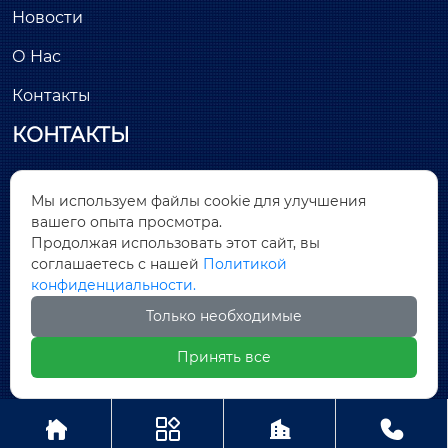
Новости
О Нас
Контакты
КОНТАКТЫ
Здание С, минимально инвазивный парк

Мы используем файлы cookie для улучшения
Лунчан, улица Хантанг, № 26, Цяньтоу, район
вашего опыта просмотра.
Дунчэн, город Дунгуань, провинция Гуандун
Продолжая использовать этот сайт, вы
соглашаетесь с нашей
Политикой

sales@covnamall.com
конфиденциальности.
Только необходимые

+86-13556646018
Принять все
Copyright © ООО COVNA Промышленная




автоматизация