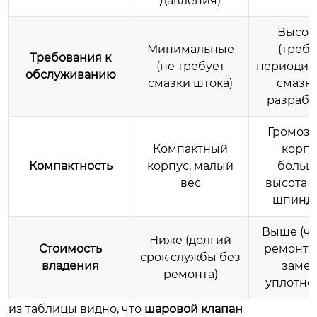
давления)
Высок
Минимальные
(требу
Требования к
(не требует
периодич
обслуживанию
смазки штока)
смазки
разрабо
Громоз
Компактный
корпу
Компактность
корпус, малый
больш
вес
высота и
шпинд
Выше (ч
Ниже (долгий
Стоимость
ремонты
срок службы без
владения
заме
ремонта)
уплотне
из таблицы видно, что
шаровой клапан