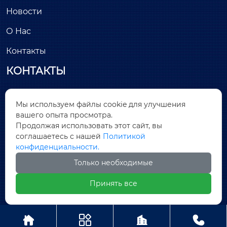
Новости
О Нас
Контакты
КОНТАКТЫ
Здание С, минимально инвазивный парк

Мы используем файлы cookie для улучшения
Лунчан, улица Хантанг, № 26, Цяньтоу, район
вашего опыта просмотра.
Дунчэн, город Дунгуань, провинция Гуандун
Продолжая использовать этот сайт, вы
соглашаетесь с нашей
Политикой

sales@covnamall.com
конфиденциальности.
Только необходимые

+86-13556646018
Принять все
Copyright © ООО COVNA Промышленная




автоматизация