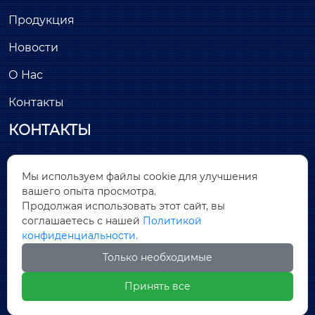
Продукция
Новости
О Нас
Контакты
КОНТАКТЫ
Здание С, минимально инвазивный парк

Мы используем файлы cookie для улучшения
Лунчан, улица Хантанг, № 26, Цяньтоу, район
вашего опыта просмотра.
Дунчэн, город Дунгуань, провинция Гуандун
Продолжая использовать этот сайт, вы
соглашаетесь с нашей
Политикой

sales@covnamall.com
конфиденциальности.
Только необходимые

+86-13556646018
Принять все