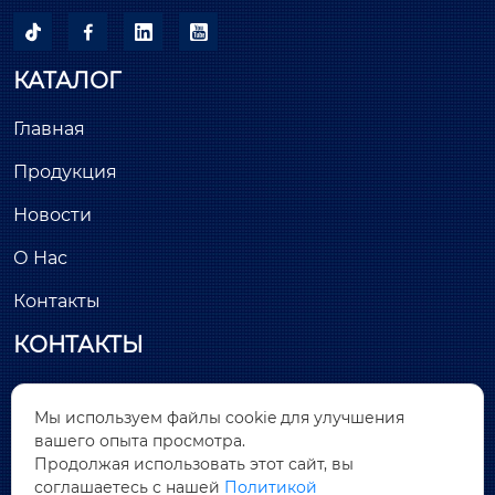




КАТАЛОГ
Главная
Продукция
Новости
О Нас
Контакты
КОНТАКТЫ
Здание С, минимально инвазивный парк

Мы используем файлы cookie для улучшения
Лунчан, улица Хантанг, № 26, Цяньтоу, район
вашего опыта просмотра.
Дунчэн, город Дунгуань, провинция Гуандун
Продолжая использовать этот сайт, вы
соглашаетесь с нашей
Политикой