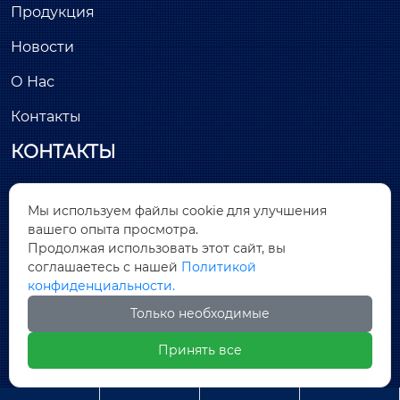
Продукция
Новости
О Нас
Контакты
КОНТАКТЫ
Здание С, минимально инвазивный парк

Мы используем файлы cookie для улучшения
Лунчан, улица Хантанг, № 26, Цяньтоу, район
вашего опыта просмотра.
Дунчэн, город Дунгуань, провинция Гуандун
Продолжая использовать этот сайт, вы
соглашаетесь с нашей
Политикой

sales@covnamall.com
конфиденциальности.
Только необходимые

+86-13556646018
Принять все