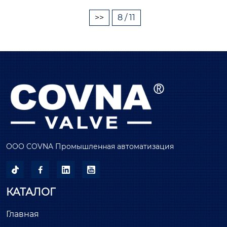
т, являющийся веду
нтов. Это знаменате
>>
8 / 11
щим игроком в эне
льное событие для
ргетическом секто
нашей компании, ...
р...
ООО COVNA Промышленная автоматизация




КАТАЛОГ
Главная