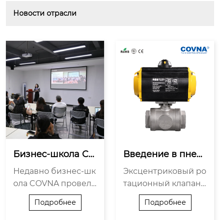
Новости отрасли
Бизнес-школа CO
Введение в пнев
VNA провела усп
матический эксце
Недавно бизнес-шк
Эксцентриковый ро
ешное офлайн-ме
нтриковый ротац
ола COVNA провела
тационный клапан,
роприятие по нал
ионный клапан
очень успешное оч
также известный ка
аживанию делов
Подробнее
Подробнее
ное нетворкинг-ме
к эксцентриковый р
ых связей